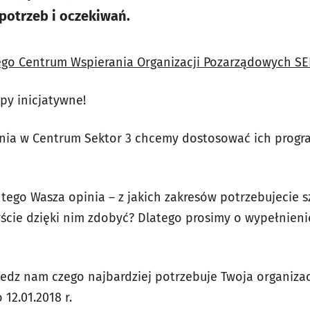
potrzeb i oczekiwań.
go Centrum Wspierania Organizacji Pozarządowych S
upy inicjatywne!
lenia w Centrum Sektor 3 chcemy dostosować ich prog
tego Wasza opinia – z jakich zakresów potrzebujecie s
byście dzięki nim zdobyć? Dlatego prosimy o wypełnien
iedz nam czego najbardziej potrzebuje Twoja organiza
12.01.2018 r.