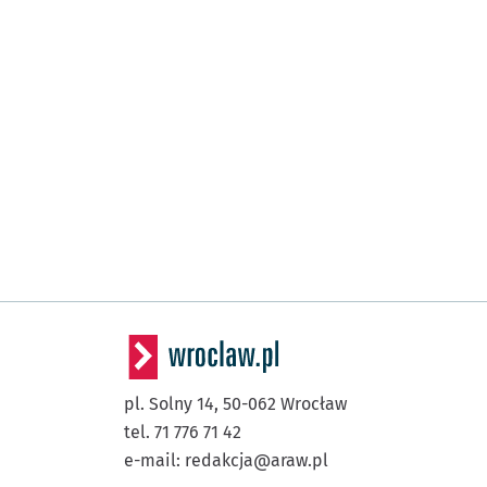
pl. Solny 14,
50-062
Wrocław
tel. 71 776 71 42
e-mail:
redakcja@araw.pl