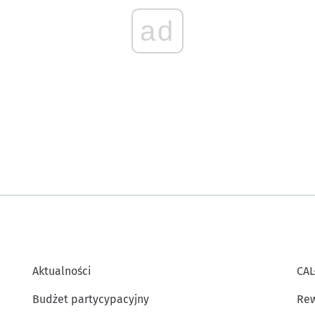
ad
Aktualności
CAL
Budżet partycypacyjny
Rew