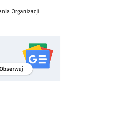
nia Organizacji
profil
google news
serwisu wroclaw.pl
Obserwuj