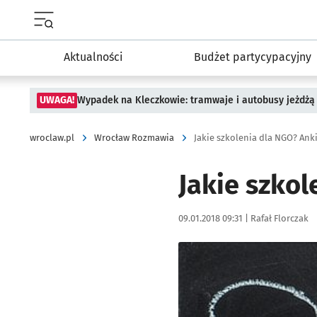
Menu główne portalu wroclaw.pl
Aktualności
Budżet partycypacyjny
UWAGA!
Wypadek na Kleczkowie: tramwaje i autobusy jeżdżą 
wroclaw.pl
Wrocław Rozmawia
Jakie szkolenia dla NGO? Anki
Jakie szkol
Data publikacji:
Autor:
09.01.2018 09:31 |
Rafał Florczak
Kliknij, aby powiększyć