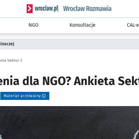
Serwis informacyjny wroclaw.pl podserwis: Rozm
NGO
Konsultacje
CAL-e
inaczej
eta Sektor 3
enia dla NGO? Ankieta Sek
Materiał archiwalny