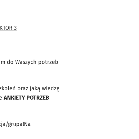
EKTOR 3
ram do Waszych potrzeb
zkoleń oraz jaką wiedzę
ie
ANKIETY POTRZEB
cja/grupa!Na