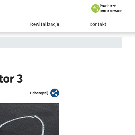
Powietrze
we Wrocławiu
awia
umiarkowane
Rewitalizacja
Kontakt
tor 3
artykuł
Udostępnij