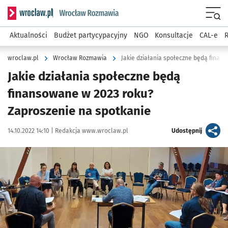
Serwis informacyjny wroclaw.pl podserwis: Rozmawia
Menu
Aktualności
Budżet partycypacyjny
NGO
Konsultacje
CAL-e
R
wroclaw.pl
Wrocław Rozmawia
Jakie działania społeczne będą
finansowane w 2023 roku?
Zaproszenie na spotkanie
Data publikacji:
Autor:
artykuł
14.10.2022 14:10 |
Redakcja www.wroclaw.pl
Udostępnij
Kliknij, aby powiększyć