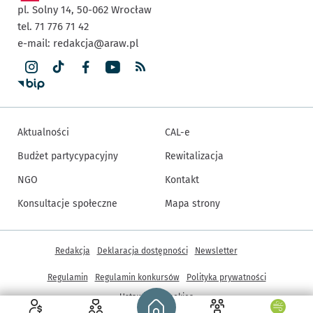
pl. Solny 14,
50-062
Wrocław
tel. 71 776 71 42
e-mail:
redakcja@araw.pl
Aktualności
CAL-e
Budżet partycypacyjny
Rewitalizacja
NGO
Kontakt
Konsultacje społeczne
Mapa strony
Inne informacje
Redakcja
Deklaracja dostępności
Newsletter
Regulamin
Regulamin konkursów
Polityka prywatności
Strona główna - wroclaw.pl
Ustawienia cookies