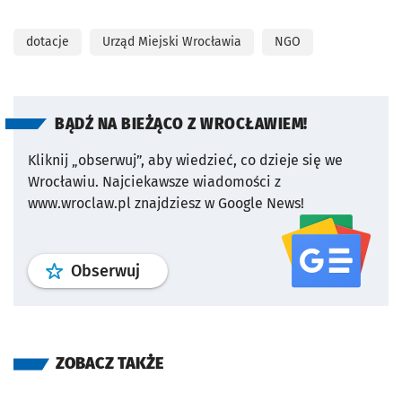
dotacje
Urząd Miejski Wrocławia
NGO
BĄDŹ NA BIEŻĄCO Z WROCŁAWIEM!
Kliknij „obserwuj”, aby wiedzieć, co dzieje się we
Wrocławiu.
Najciekawsze wiadomości z
www.wroclaw.pl znajdziesz w Google News!
profil
google news
serwisu wroclaw
Obserwuj
ZOBACZ TAKŻE