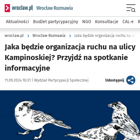
Serwis informacyjny wroclaw.pl podserwis: Rozmawia
Menu
Aktualności
Budżet partycypacyjny
NGO
Konsultacje
CAL-e
R
wroclaw.pl
Wrocław Rozmawia
Jaka będzie organizacja ruchu na ulicy
Kampinoskiej? Przyjdź na spotkanie
informacyjne
Data publikacji:
Autor:
artykuł
11.09.2024 10:31 |
Wydział Partycypacji Społecznej
Udostępnij
Kliknij, aby powiększyć