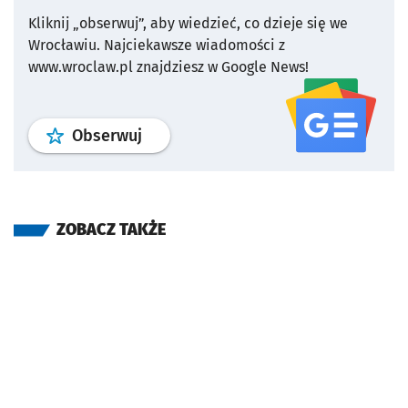
Kliknij „obserwuj”, aby wiedzieć, co dzieje się we
Wrocławiu.
Najciekawsze wiadomości z
www.wroclaw.pl znajdziesz w Google News!
profil
google news
serwisu wroclaw
Obserwuj
ZOBACZ TAKŻE