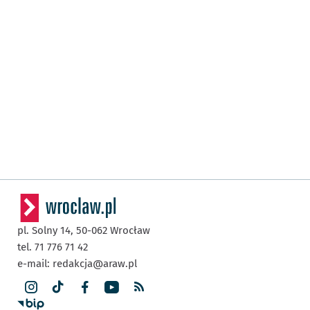
pl. Solny 14,
50-062
Wrocław
tel. 71 776 71 42
e-mail:
redakcja@araw.pl