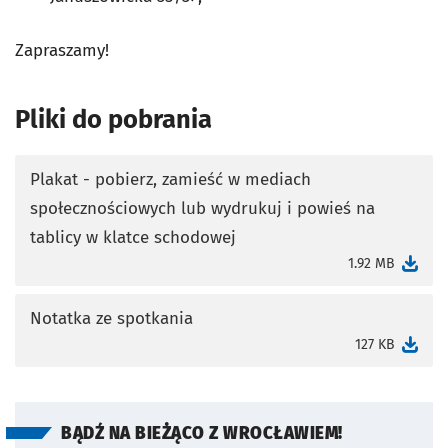
Zapraszamy!
Pliki do pobrania
Plakat - pobierz, zamieść w mediach
społecznościowych lub wydrukuj i powieś na
otworzy się w nowej karcie
tablicy w klatce schodowej
1.92 MB
Notatka ze spotkania
otworzy się w nowej karcie
127 KB
BĄDŹ NA BIEŻĄCO Z WROCŁAWIEM!