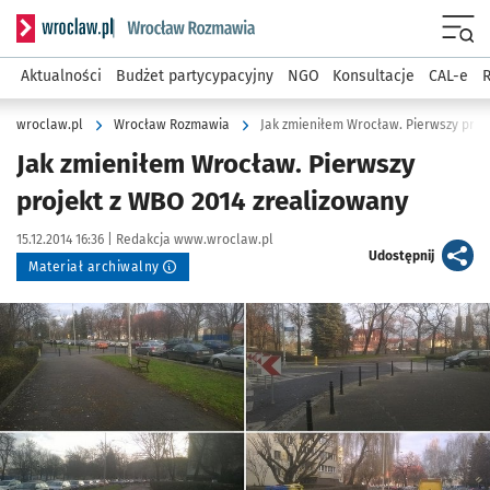
Serwis informacyjny wroclaw.pl podserwis: Rozmawia
Menu
Aktualności
Budżet partycypacyjny
NGO
Konsultacje
CAL-e
R
wroclaw.pl
Wrocław Rozmawia
Jak zmieniłem Wrocław. Pierwszy proj
Jak zmieniłem Wrocław. Pierwszy
projekt z WBO 2014 zrealizowany
Data publikacji:
Autor:
15.12.2014 16:36 |
Redakcja www.wroclaw.pl
artykuł
Udostępnij
Materiał archiwalny
Kliknij, aby powiększyć