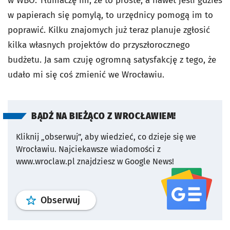
w WBO. Tłumaczę im, że to proste, a nawet jeśli gdzieś
w papierach się pomylą, to urzędnicy pomogą im to
poprawić. Kilku znajomych już teraz planuje zgłosić
kilka własnych projektów do przyszłorocznego
budżetu. Ja sam czuję ogromną satysfakcję z tego, że
udało mi się coś zmienić we Wrocławiu.
BĄDŹ NA BIEŻĄCO Z WROCŁAWIEM!
Kliknij „obserwuj”, aby wiedzieć, co dzieje się we
Wrocławiu.
Najciekawsze wiadomości z
www.wroclaw.pl znajdziesz w Google News!
profil
google news
serwisu wroclaw
Obserwuj