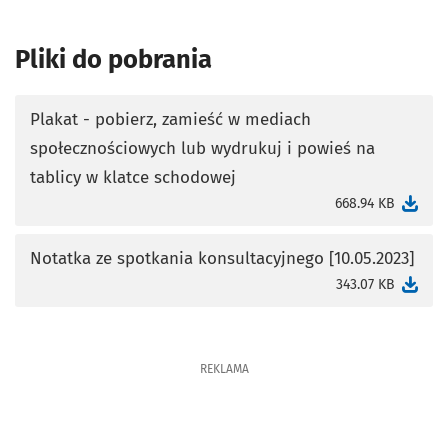
Pliki do pobrania
Plakat - pobierz, zamieść w mediach
społecznościowych lub wydrukuj i powieś na
otworzy się w nowej karcie
tablicy w klatce schodowej
668.94 KB
Notatka ze spotkania konsultacyjnego [10.05.2023]
otworzy się w nowej karcie
343.07 KB
REKLAMA