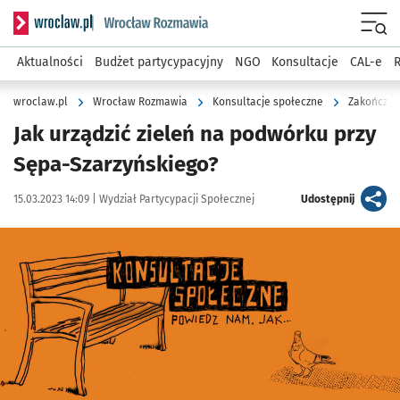
Serwis informacyjny wroclaw.pl podserwis: Rozmawia
Menu
Aktualności
Budżet partycypacyjny
NGO
Konsultacje
CAL-e
R
wroclaw.pl
Wrocław Rozmawia
Konsultacje społeczne
Zakończon
Jak urządzić zieleń na podwórku przy
Sępa-Szarzyńskiego?
Data publikacji:
Autor:
artykuł
15.03.2023 14:09 |
Wydział Partycypacji Społecznej
Udostępnij
Kliknij, aby powiększyć