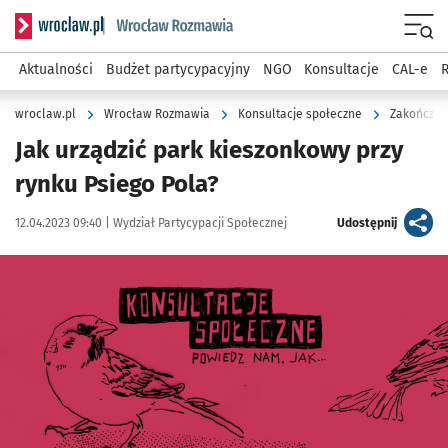
Serwis informacyjny wroclaw.pl podserwis: Rozmawia
Menu
Aktualności
Budżet partycypacyjny
NGO
Konsultacje
CAL-e
R
wroclaw.pl
Wrocław Rozmawia
Konsultacje społeczne
Zakończon
Jak urządzić park kieszonkowy przy
rynku Psiego Pola?
Data publikacji:
Autor:
artykuł
12.04.2023 09:40 |
Wydział Partycypacji Społecznej
Udostępnij
Kliknij, aby powiększyć