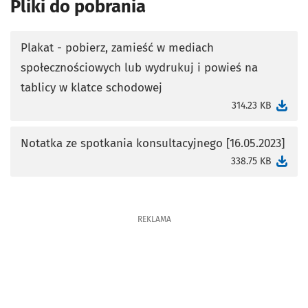
Pliki do pobrania
Plakat - pobierz, zamieść w mediach
społecznościowych lub wydrukuj i powieś na
otworzy się w nowej karcie
tablicy w klatce schodowej
314.23 KB
Notatka ze spotkania konsultacyjnego [16.05.2023]
otworzy się w nowej karcie
338.75 KB
REKLAMA