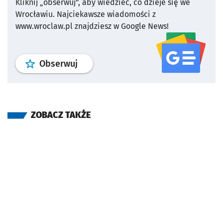
Kliknij „obserwuj”, aby wiedzieć, co dzieje się we
Wrocławiu.
Najciekawsze wiadomości z
www.wroclaw.pl znajdziesz w Google News!
profil
google news
serwisu wroclaw
Obserwuj
ZOBACZ TAKŻE