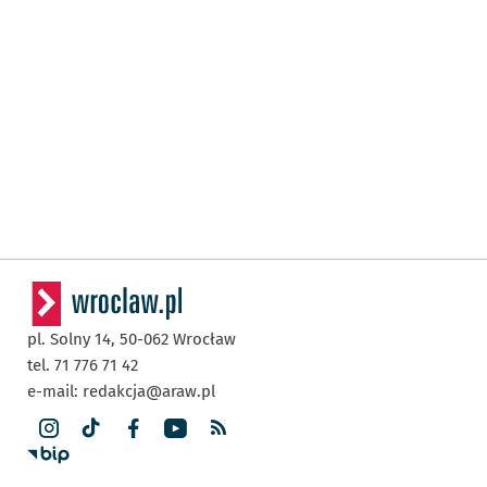
pl. Solny 14,
50-062
Wrocław
tel. 71 776 71 42
e-mail:
redakcja@araw.pl