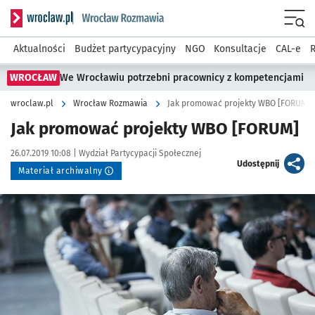
Serwis informacyjny wroclaw.pl podserwis: Rozmawia
Menu
Aktualności
Budżet partycypacyjny
NGO
Konsultacje
CAL-e
R
WROCŁAW
We Wrocławiu potrzebni pracownicy z kompetencjami
wroclaw.pl
Wrocław Rozmawia
Jak promować projekty WBO [FORUM]
Jak promować projekty WBO [FORUM]
Data publikacji:
Autor:
26.07.2019 10:08 |
Wydział Partycypacji Społecznej
artykuł
Udostępnij
Materiał archiwalny
Kliknij, aby powiększyć