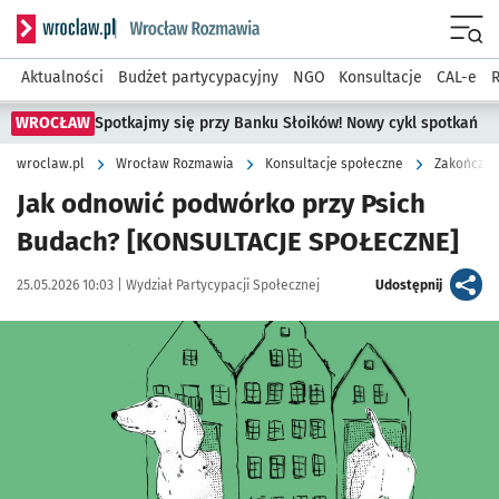
Serwis informacyjny wroclaw.pl podserwis: Rozmawia
Menu
Aktualności
Budżet partycypacyjny
NGO
Konsultacje
CAL-e
R
WROCŁAW
Spotkajmy się przy Banku Słoików! Nowy cykl spotkań
wroclaw.pl
Wrocław Rozmawia
Konsultacje społeczne
Zakończon
Jak odnowić podwórko przy Psich
Budach? [KONSULTACJE SPOŁECZNE]
Data publikacji:
Autor:
artykuł
25.05.2026 10:03 |
Wydział Partycypacji Społecznej
Udostępnij
Kliknij, aby powiększyć