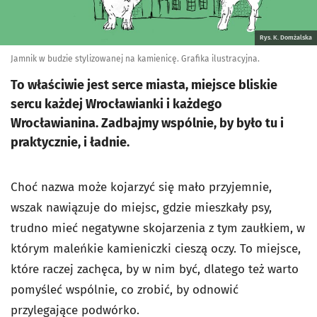
Rys. K. Domżalska
Jamnik w budzie stylizowanej na kamienicę. Grafika ilustracyjna.
To właściwie jest serce miasta, miejsce bliskie
sercu każdej Wrocławianki i każdego
Wrocławianina. Zadbajmy wspólnie, by było tu i
praktycznie, i ładnie.
Choć nazwa może kojarzyć się mało przyjemnie,
wszak nawiązuje do miejsc, gdzie mieszkały psy,
trudno mieć negatywne skojarzenia z tym zaułkiem, w
którym maleńkie kamieniczki cieszą oczy. To miejsce,
które raczej zachęca, by w nim być, dlatego też warto
pomyśleć wspólnie, co zrobić, by odnowić
przylegające podwórko.