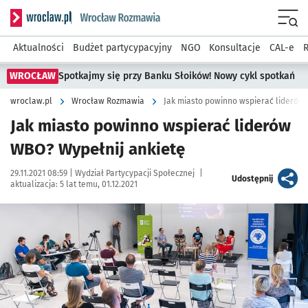
Serwis informacyjny wroclaw.pl podserwis: Rozmawia
Menu
Aktualności
Budżet partycypacyjny
NGO
Konsultacje
CAL-e
R
WROCŁAW
Spotkajmy się przy Banku Słoików! Nowy cykl spotkań
wroclaw.pl
Wrocław Rozmawia
Jak miasto powinno wspierać liderów
Jak miasto powinno wspierać liderów
WBO? Wypełnij ankietę
Data publikacji:
Autor:
29.11.2021 08:59 |
Wydział Partycypacji Społecznej
|
artykuł
Udostępnij
aktualizacja:
5 lat temu, 01.12.2021
Kliknij, aby powiększyć