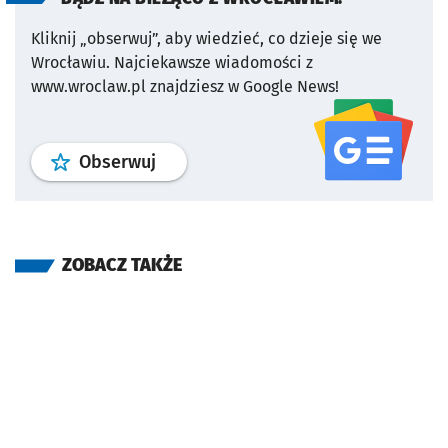
Kliknij „obserwuj”, aby wiedzieć, co dzieje się we
Wrocławiu.
Najciekawsze wiadomości z
www.wroclaw.pl znajdziesz w Google News!
profil
google news
serwisu wroclaw
Obserwuj
ZOBACZ TAKŻE