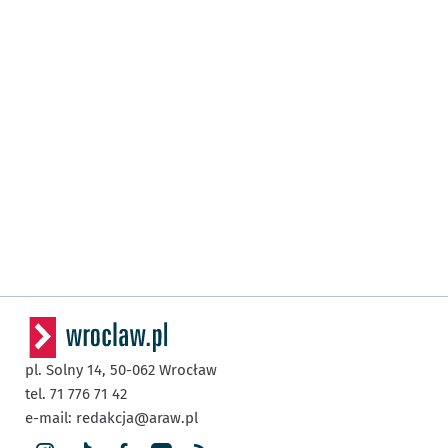
pl. Solny 14,
50-062
Wrocław
tel. 71 776 71 42
e-mail:
redakcja@araw.pl