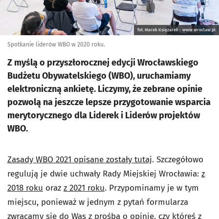
fot. Marek Księżarek - www.wroclaw.pl
Spotkanie liderów WBO w 2020 roku.
Z myślą o przyszłorocznej edycji Wrocławskiego
Budżetu Obywatelskiego (WBO), uruchamiamy
elektroniczną ankietę. Liczymy, że zebrane opinie
pozwolą na jeszcze lepsze przygotowanie wsparcia
merytorycznego dla Liderek i Liderów projektów
WBO.
Zasady WBO 2021 opisane zostały tutaj
. Szczegółowo
regulują je dwie uchwały Rady Miejskiej Wrocławia:
z
2018 roku
oraz
z 2021 roku
. Przypominamy je w tym
miejscu, ponieważ w jednym z pytań formularza
zwracamy się do Was z prośbą o opinię, czy któreś z