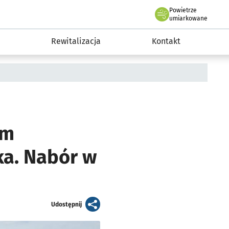
Powietrze
we Wrocławiu
awia
umiarkowane
Rewitalizacja
Kontakt
em
ka. Nabór w
artykuł
Udostępnij