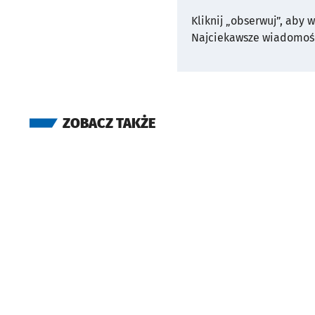
Kliknij „obserwuj”, aby 
Najciekawsze wiadomośc
ZOBACZ TAKŻE