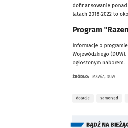
dofinansowanie ponad 1
latach 2018-2022 to ok
Program "Razem
Informacje o programi
Wojewódzkiego (DUW)
.
ogłoszonym naborem.
ŹRÓDŁO:
MSWiA, DUW
dotacje
samorząd
BĄDŹ NA BIEŻĄ