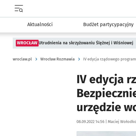
Menu główne portalu wroclaw.pl
Aktualności
Budżet partycypacyjny
WROCŁAW
Utrudnienia na skrzyżowaniu Ślężnej i Wiśniowej
wroclaw.pl
Wrocław Rozmawia
IV edycja 
Bezpieczni
urzędzie w
Data publikacji:
Autor:
08.09.2022 14:56 |
Maciej Wołodk
Kliknij, aby powiększyć