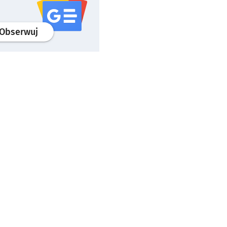
profil
google news
serwisu wroclaw.pl
Obserwuj