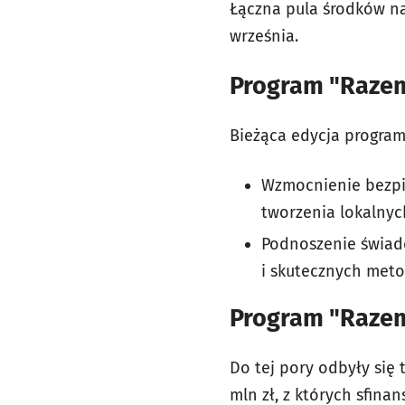
Łączna pula środków na
września.
Program "Razem 
Bieżąca edycja progra
Wzmocnienie bezpi
tworzenia lokalny
Podnoszenie świad
i skutecznych meto
Program "Razem
Do tej pory odbyły się
mln zł, z których sfina