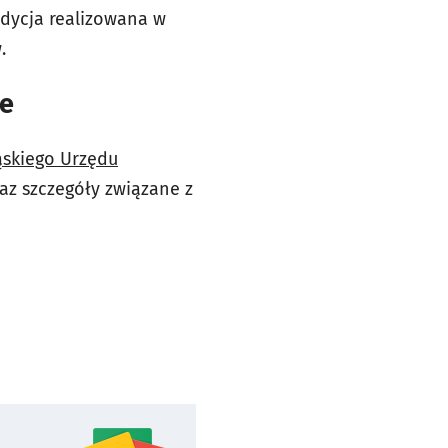
edycja realizowana w
.
we
ąskiego Urzędu
raz szczegóły związane z