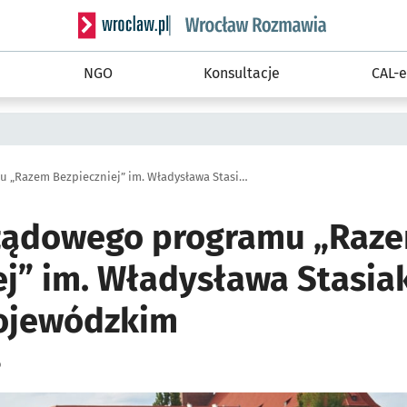
Serwis informacyjny wroclaw.pl podserwis: Rozm
NGO
Konsultacje
CAL-e
IV edycja rządowego programu „Razem Bezpieczniej” im. Władysława Stasiaka. Nabór w urzędzie wojewódzkim
rządowego programu „Raz
ej” im. Władysława Stasia
ojewódzkim
o