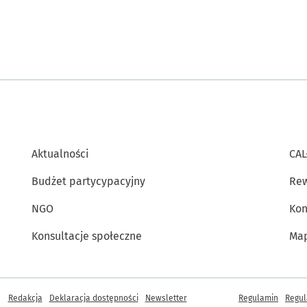
Aktualności
CAL
Budżet partycypacyjny
Rew
NGO
Kon
Konsultacje społeczne
Map
Inne informacje
Redakcja
Deklaracja dostępności
Newsletter
Regulamin
Regul