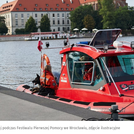
j podczas Festiwalu Pierwszej Pomocy we Wrocławiu, zdjęcie ilustracyjne