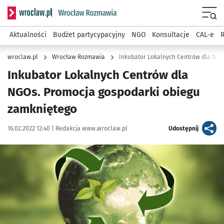
Serwis informacyjny wroclaw.pl podserwis: Rozmawia
Menu
Aktualności
Budżet partycypacyjny
NGO
Konsultacje
CAL-e
R
wroclaw.pl
Wrocław Rozmawia
Inkubator Lokalnych Centrów dla NGO
Inkubator Lokalnych Centrów dla
NGOs. Promocja gospodarki obiegu
zamkniętego
Data publikacji:
Autor:
artykuł
16.02.2022 12:40 |
Redakcja www.wroclaw.pl
Udostępnij
Kliknij, aby powiększyć