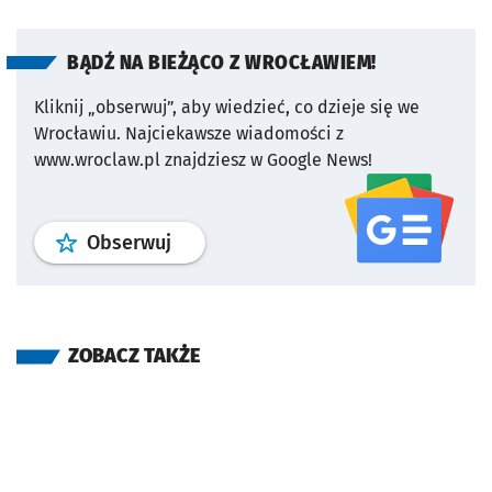
BĄDŹ NA BIEŻĄCO Z WROCŁAWIEM!
Kliknij „obserwuj”, aby wiedzieć, co dzieje się we
Wrocławiu.
Najciekawsze wiadomości z
www.wroclaw.pl znajdziesz w Google News!
profil
google news
serwisu wroclaw
Obserwuj
ZOBACZ TAKŻE