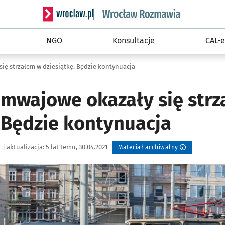
Serwis informacyjny wroclaw.pl podserwis: Rozm
NGO
Konsultacje
CAL-e
ię strzałem w dziesiątkę. Będzie kontynuacja
amwajowe okazały się str
. Będzie kontynuacja
|
aktualizacja:
5 lat temu, 30.04.2021
Materiał archiwalny