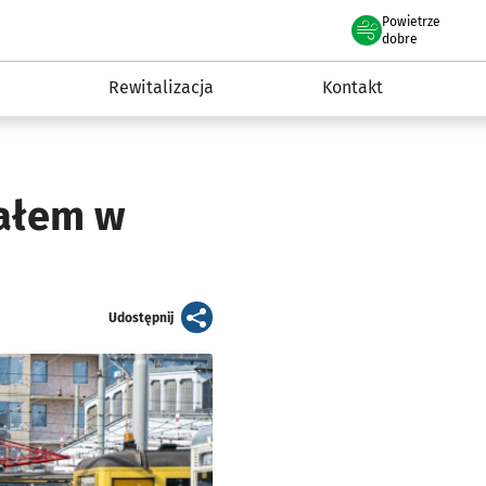
Powietrze
we Wrocławiu
awia
dobre
Rewitalizacja
Kontakt
załem w
artykuł
Udostępnij