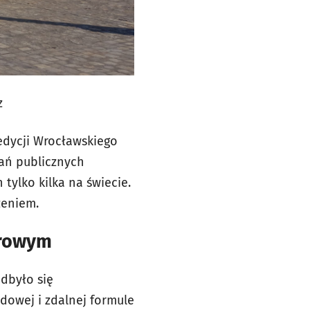
z
 edycji Wrocławskiego
dań publicznych
tylko kilka na świecie.
zeniem.
urowym
dbyło się
dowej i zdalnej formule