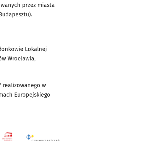
owanych przez miasta
ę Budapesztu).
złonkowie Lokalnej
ów Wrocławia,
" realizowanego w
mach Europejskiego