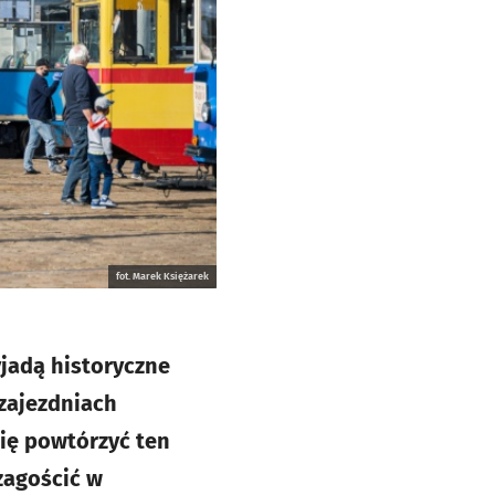
fot. Marek Księżarek
yjadą historyczne
zajezdniach
się powtórzyć ten
zagościć w