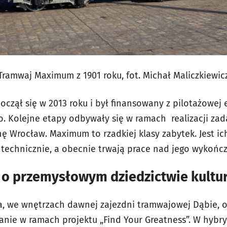
Tramwaj Maximum z 1901 roku, fot. Michał Maliczkiewic
oczął się w 2013 roku i był finansowany z pilotażowej
. Kolejne etapy odbywały się w ramach realizacji za
 Wrocław. Maximum to rzadkiej klasy zabytek. Jest ich 
 technicznie, a obecnie trwają prace nad jego wykońc
 o przemysłowym dziedzictwie kult
a, we wnętrzach dawnej zajezdni tramwajowej Dąbie, o
ie w ramach projektu „Find Your Greatness”. W hybry