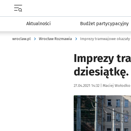
Menu główne portalu wroclaw.pl
Aktualności
Budżet partycypacyjny
wroclaw.pl
Wrocław Rozmawia
Imprezy tramwajowe okazały s
Imprezy tr
dziesiątkę
Data publikacji:
Autor:
27.04.2021 14:32 |
Maciej Wołodko
Kliknij, aby powiększyć