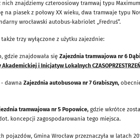
 nich znajdziemy czteroosiowy tramwaj typu Maximum 
rnę na piasek z połowy XX wieku, dwa tramwaje typu N
gendarny wrocławski autobus-kabriolet „Fredruś”.
 także trzy wyłączone z użytku zajezdnie:
o, gdzie znajdowała się
Zajezdnia tramwajowa nr 6 Dąb
y Akademickiej i Inicjatyw Lokalnych CZASOPRZESTRZEŃ
ej - dawna
Zajezdnia autobusowa nr 7 Grabiszyn,
obecni
jezdnia tramwajowa nr 5 Popowice,
gdzie wkrótce zost
dot. koncepcji zagospodarowania tego miejsca.
 pojazdów, Gmina Wrocław przeznaczyła w latach 2014