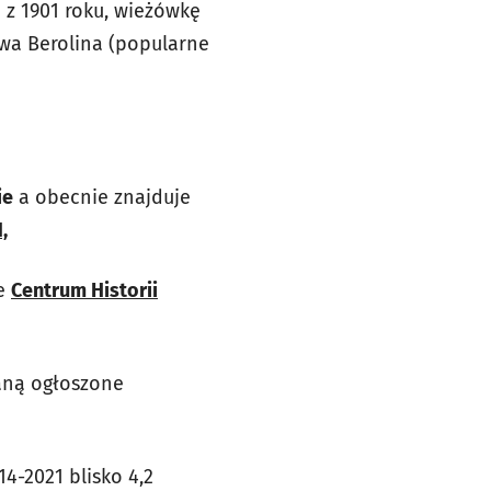
z 1901 roku, wieżówkę
owa Berolina (popularne
ie
a obecnie znajduje
,
e
Centrum Historii
aną ogłoszone
-2021 blisko 4,2