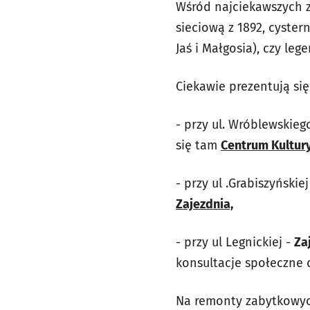
Wśród najciekawszych z
sieciową z 1892, cyste
Jaś i Małgosia), czy le
Ciekawie prezentują się
- przy ul. Wróblewskieg
się tam
Centrum Kultur
- przy ul .Grabiszyński
Zajezdnia,
- przy ul Legnickiej -
Za
konsultacje społeczne 
Na remonty zabytkowych