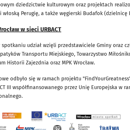
owym dziedzictwie kulturowym oraz projektach realiz
i włoską Perugię, a także węgierski Budafok (dzielnic
Wrocław w sieci URBACT
 spotkaniu udział wzięli przedstawiciele Gminy oraz c
patyków Transportu Miejskiego, Towarzystwo Miłośnik
um Historii Zajezdnia oraz MPK Wrocław.
we odbyło się w ramach projektu "FindYourGreatness
T III współfinansowanego przez Unię Europejska w ra
onalnego.