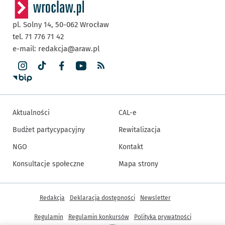
pl. Solny 14,
50-062
Wrocław
tel. 71 776 71 42
e-mail:
redakcja@araw.pl
Aktualności
CAL-e
Budżet partycypacyjny
Rewitalizacja
NGO
Kontakt
Konsultacje społeczne
Mapa strony
Inne informacje
Redakcja
Deklaracja dostępności
Newsletter
Regulamin
Regulamin konkursów
Polityka prywatności