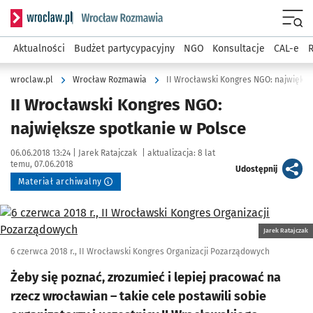
Serwis informacyjny wroclaw.pl podserwis: Rozmawia
Menu
Aktualności
Budżet partycypacyjny
NGO
Konsultacje
CAL-e
R
wroclaw.pl
Wrocław Rozmawia
II Wrocławski Kongres NGO: największ
II Wrocławski Kongres NGO:
największe spotkanie w Polsce
Data publikacji:
Autor:
06.06.2018 13:24 |
Jarek Ratajczak
|
aktualizacja:
8 lat
temu, 07.06.2018
artykuł
Udostępnij
Materiał archiwalny
Kliknij, aby powiększyć
Jarek Ratajczak
6 czerwca 2018 r., II Wrocławski Kongres Organizacji Pozarządowych
Żeby się poznać, zrozumieć i lepiej pracować na
rzecz wrocławian – takie cele postawili sobie