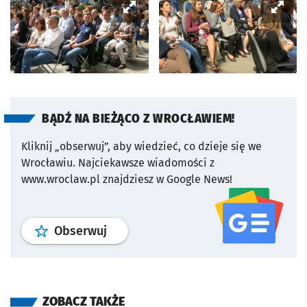
BĄDŹ NA BIEŻĄCO Z WROCŁAWIEM!
Kliknij „obserwuj”, aby wiedzieć, co dzieje się we
Wrocławiu.
Najciekawsze wiadomości z
www.wroclaw.pl znajdziesz w Google News!
profil
google news
serwisu wroclaw
Obserwuj
ZOBACZ TAKŻE