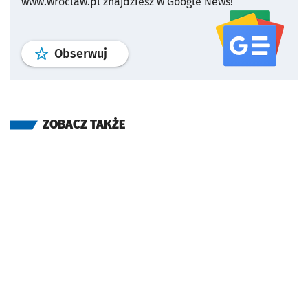
www.wroclaw.pl znajdziesz w Google News!
profil
google news
serwisu wroclaw
Obserwuj
ZOBACZ TAKŻE