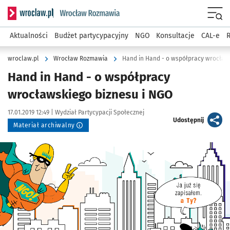
Serwis informacyjny wroclaw.pl podserwis: Rozmawia
Menu
Aktualności
Budżet partycypacyjny
NGO
Konsultacje
CAL-e
R
wroclaw.pl
Wrocław Rozmawia
Hand in Hand - o współpracy wrocław
Hand in Hand - o współpracy
wrocławskiego biznesu i NGO
Data publikacji:
Autor:
17.01.2019 12:49 |
Wydział Partycypacji Społecznej
artykuł
Udostępnij
Materiał archiwalny
Kliknij, aby powiększyć