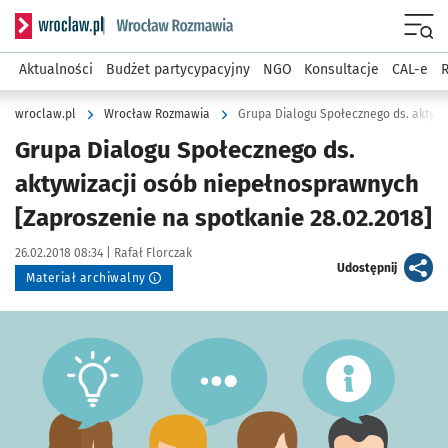
Serwis informacyjny wroclaw.pl podserwis: Rozmawia
Menu
Aktualności
Budżet partycypacyjny
NGO
Konsultacje
CAL-e
R
wroclaw.pl
Wrocław Rozmawia
Grupa Dialogu Społecznego ds.
aktywizacji osób niepełnosprawnych
[Zaproszenie na spotkanie 28.02.2018]
Data publikacji:
Autor:
26.02.2018 08:34 |
Rafał Florczak
artykuł
Udostępnij
Materiał archiwalny
Kliknij, aby powiększyć