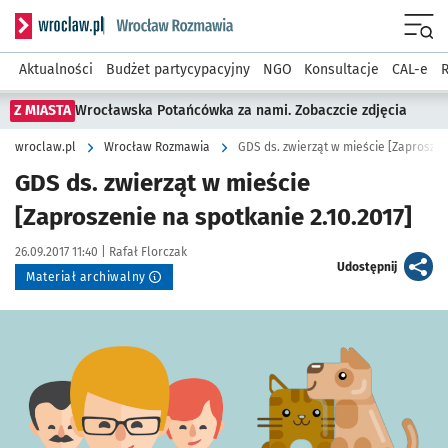
Serwis informacyjny wroclaw.pl podserwis: Rozmawia
Menu
Aktualności
Budżet partycypacyjny
NGO
Konsultacje
CAL-e
R
Z MIASTA
Wrocławska Potańcówka za nami. Zobaczcie zdjęcia
wroclaw.pl
Wrocław Rozmawia
GDS ds. zwierząt w mieście [Zaproszeni
GDS ds. zwierząt w mieście
[Zaproszenie na spotkanie 2.10.2017]
Data publikacji:
Autor:
26.09.2017 11:40 |
Rafał Florczak
artykuł
Udostępnij
Materiał archiwalny
Kliknij, aby powiększyć