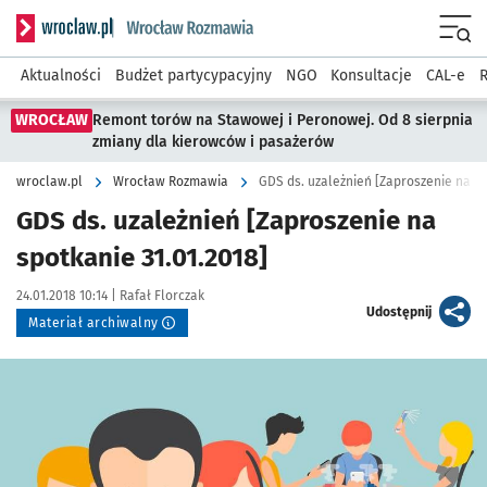
Serwis informacyjny wroclaw.pl podserwis: Rozmawia
Menu
Aktualności
Budżet partycypacyjny
NGO
Konsultacje
CAL-e
R
WROCŁAW
Remont torów na Stawowej i Peronowej. Od 8 sierpnia
zmiany dla kierowców i pasażerów
wroclaw.pl
Wrocław Rozmawia
GDS ds. uzależnień [Zaproszenie na sp
GDS ds. uzależnień [Zaproszenie na
spotkanie 31.01.2018]
Data publikacji:
Autor:
24.01.2018 10:14 |
Rafał Florczak
artykuł
Udostępnij
Materiał archiwalny
Kliknij, aby powiększyć