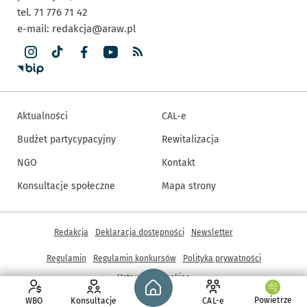
tel. 71 776 71 42
e-mail:
redakcja@araw.pl
Aktualności
CAL-e
Budżet partycypacyjny
Rewitalizacja
NGO
Kontakt
Konsultacje społeczne
Mapa strony
Inne informacje
Redakcja
Deklaracja dostępności
Newsletter
Regulamin
Regulamin konkursów
Polityka prywatności
Strona główna - wroclaw.pl
Ustawienia cookies
Powietrze
WBO
Konsultacje
CAL-e
© Copyright 2005-2026, ARAW S.A., Gmina Wrocław