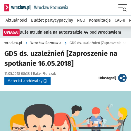
Serwis informacyjny wroclaw.pl podserwis: Rozmawia
Menu
Aktualności
Budżet partycypacyjny
NGO
Konsultacje
CAL-e
R
UWAGA!
Duże utrudnienia na autostradzie A4 pod Wrocławiem
wroclaw.pl
Wrocław Rozmawia
GDS ds. uzależnień [Zaproszenie na sp
GDS ds. uzależnień [Zaproszenie na
spotkanie 16.05.2018]
Data publikacji:
Autor:
11.05.2018 08:38 |
Rafał Florczak
artykuł
Udostępnij
Materiał archiwalny
Kliknij, aby powiększyć