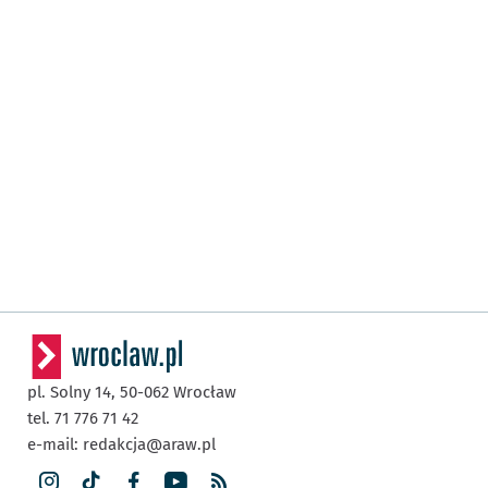
pl. Solny 14,
50-062
Wrocław
tel. 71 776 71 42
e-mail:
redakcja@araw.pl