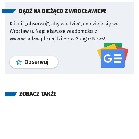
BĄDŹ NA BIEŻĄCO Z WROCŁAWIEM!
Kliknij „obserwuj”, aby wiedzieć, co dzieje się we
Wrocławiu.
Najciekawsze wiadomości z
www.wroclaw.pl znajdziesz w Google News!
profil
google news
serwisu wroclaw
Obserwuj
ZOBACZ TAKŻE