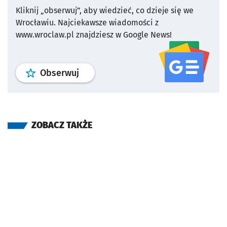
Kliknij „obserwuj”, aby wiedzieć, co dzieje się we
Wrocławiu.
Najciekawsze wiadomości z
www.wroclaw.pl znajdziesz w Google News!
profil
google news
serwisu wroclaw
Obserwuj
ZOBACZ TAKŻE