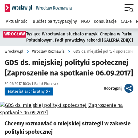
Serwis informacyjny wroclaw.pl podserwis: Rozmawia
Menu
Aktualności
Budżet partycypacyjny
NGO
Konsultacje
CAL-e
R
WROCŁAW
Tysiące Wrocławian słuchało muzyki Chopina w Parku
Południowym. Padł prawdziwy rekord! [GALERIA ZDJĘĆ]
wroclaw.pl
Wrocław Rozmawia
GDS ds. miejskiej polityki społecznej 
GDS ds. miejskiej polityki społecznej
[Zaproszenie na spotkanie 06.09.2017]
Data publikacji:
Autor:
30.06.2017 10:34 |
Rafał Florczak
artykuł
Udostępnij
Materiał archiwalny
Kliknij, aby powiększyć
Chcemy rozmawiać o miejskiej strategii w zakresie
polityki społecznej