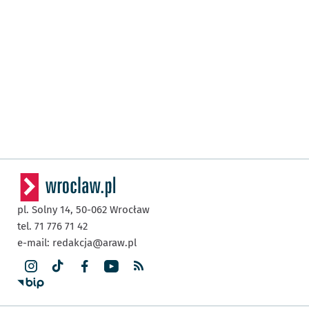
pl. Solny 14,
50-062
Wrocław
tel. 71 776 71 42
e-mail:
redakcja@araw.pl