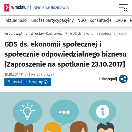
Serwis informacyjny wroclaw.pl podserwis: Rozmawia
Menu
Aktualności
Budżet partycypacyjny
NGO
Konsultacje
CAL-e
R
wroclaw.pl
Wrocław Rozmawia
GDS ds. ekonomii społecznej i
społecznie odpowiedzialnego biznesu
[Zaproszenie na spotkanie 23.10.2017]
Data publikacji:
Autor:
18.10.2017 11:07 |
Rafał Florczak
artykuł
Udostępnij
Materiał archiwalny
Kliknij, aby powiększyć