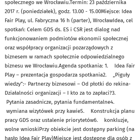
społecznego we Wrocławiu.Termin: 23 października
2017 r. (poniedziałek), godz. 13.00 - 15.00Miejsce: Idea
Fair Play, ul. Fabryczna 16 h (parter), WrocławIdea, cel
spotkań: Celem GDS ds. ES i CSR jest dialog nad
funkcjonowaniem podmiotów ekonomii społecznej
oraz współpracy organizacji pozarządowych z
biznesem w ramach społecznie odpowiedzialnego
biznesu we Wrocławiu.Agenda spotkania: 1. Idea Fair
Play – prezentacja gospodarza spotkania2. „Piguły
wiedzy”:- Partnerzy biznesowi – Od płotki do rekina-
Działalności organizacji – I kto za to zapłaci?3.
Pytania zasadnicze, pytania fundamentalne4.
wymiana wizytówek przy kawie5. Konstrukcja planu
pracy GDS oraz ustalenie priorytetów6. konkluzje,
wolne wnioskiPrzy obiekcie jest dostępny parking (na
hasło Idea Fair Play)Miejsce jest dostępne dla osób z