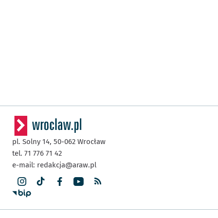
pl. Solny 14,
50-062
Wrocław
tel. 71 776 71 42
e-mail:
redakcja@araw.pl