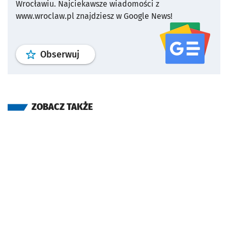
Wrocławiu.
Najciekawsze wiadomości z
www.wroclaw.pl znajdziesz w Google News!
profil
google news
serwisu wroclaw
Obserwuj
ZOBACZ TAKŻE