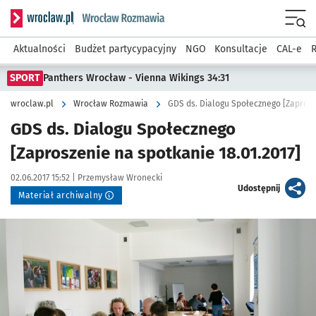
Serwis informacyjny wroclaw.pl podserwis: Rozmawia
Menu
Aktualności
Budżet partycypacyjny
NGO
Konsultacje
CAL-e
R
SPORT
Panthers Wrocław - Vienna Wikings 34:31
wroclaw.pl
Wrocław Rozmawia
GDS ds. Dialogu Społecznego [Zaprosze
GDS ds. Dialogu Społecznego
[Zaproszenie na spotkanie 18.01.2017]
Data publikacji:
Autor:
02.06.2017 15:52 |
Przemysław Wronecki
artykuł
Udostępnij
Materiał archiwalny
Kliknij, aby powiększyć