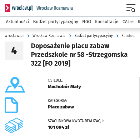
Serwis informacyjny wroclaw.pl podserwis: Rozmawia
Menu
Aktualności
Budżet partycypacyjny
NGO
Konsultacje
CAL-e
R
wroclaw.pl
Wrocław Rozmawia
Budżet partycypacyjny
Fundusz O
Doposażenie placu zabaw
4
Przedszkole nr 58 -Strzegomska
322
[FO 2019]
OSIEDLE:
Muchobór Mały
KATEGORIA:
Place zabaw
SZACUNKOWA KWOTA REALIZACJI:
101 094 zł