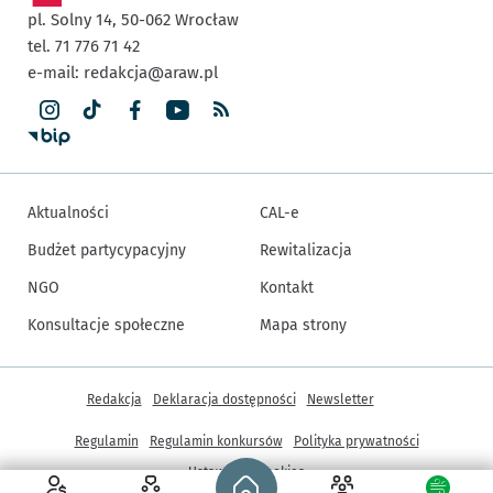
pl. Solny 14,
50-062
Wrocław
tel. 71 776 71 42
e-mail:
redakcja@araw.pl
Aktualności
CAL-e
Budżet partycypacyjny
Rewitalizacja
NGO
Kontakt
Konsultacje społeczne
Mapa strony
Inne informacje
Redakcja
Deklaracja dostępności
Newsletter
Regulamin
Regulamin konkursów
Polityka prywatności
Strona główna - wroclaw.pl
Ustawienia cookies