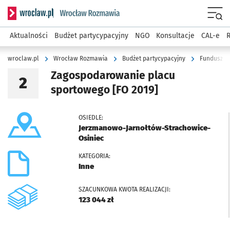
Serwis informacyjny wroclaw.pl podserwis: Rozmawia
Menu
Aktualności
Budżet partycypacyjny
NGO
Konsultacje
CAL-e
R
wroclaw.pl
Wrocław Rozmawia
Budżet partycypacyjny
Fundusz O
Zagospodarowanie placu
2
sportowego
[FO 2019]
OSIEDLE:
Jerzmanowo-Jarnołtów-Strachowice-
Osiniec
KATEGORIA:
Inne
SZACUNKOWA KWOTA REALIZACJI:
123 044 zł