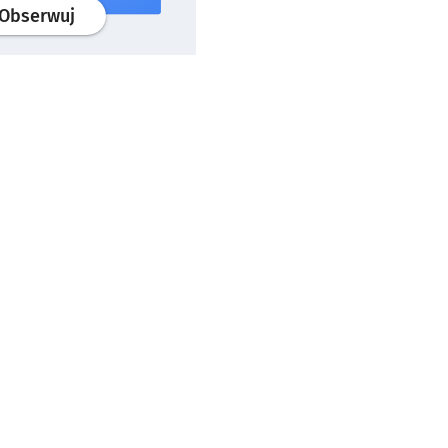
profil
google news
serwisu wroclaw.pl
Obserwuj