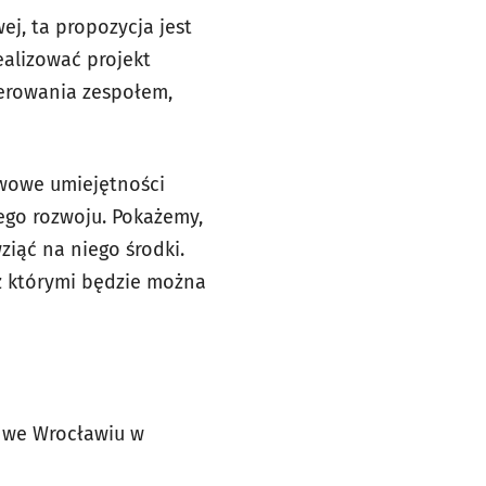
ej, ta propozycja jest
ealizować projekt
ierowania zespołem,
wowe umiejętności
ego rozwoju. Pokażemy,
iąć na niego środki.
 z którymi będzie można
ę we Wrocławiu w