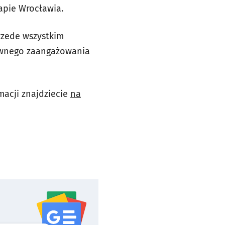
apie Wrocławia.
przede wszystkim
tywnego zaangażowania
macji znajdziecie
na