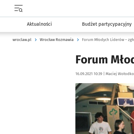
Menu główne portalu wroclaw.pl
Aktualności
Budżet partycypacyjny
wroclaw.pl
Wrocław Rozmawia
Forum Młodych Liderów – zgł
Forum Młod
Data publikacji:
Autor:
16.09.2021 10:39 |
Maciej Wołodko
Kliknij, aby powiększyć