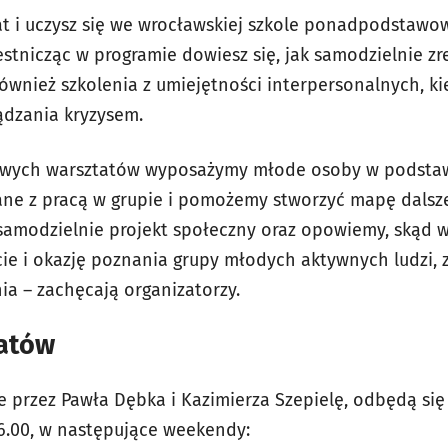
lat i uczysz się we wrocławskiej szkole ponadpodstawow
estnicząc w programie dowiesz się, jak samodzielnie zr
również szkolenia z umiejętności interpersonalnych, k
ządzania kryzysem.
owych warsztatów wyposażymy młode osoby w podsta
ane z pracą w grupie i pomożemy stworzyć mapę dalsz
samodzielnie projekt społeczny oraz opowiemy, skąd wz
cie i okazję poznania grupy młodych aktywnych ludzi,
ia – zachęcają organizatorzy.
atów
 przez Pawła Dębka i Kazimierza Szepielę, odbędą si
6.00, w następujące weekendy: