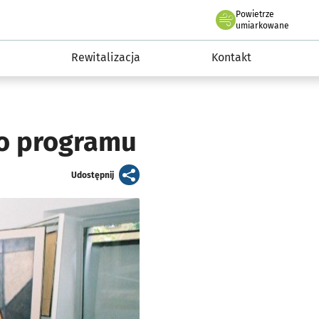
Powietrze
we Wrocławiu
awia
umiarkowane
Rewitalizacja
Kontakt
do programu
artykuł
Udostępnij