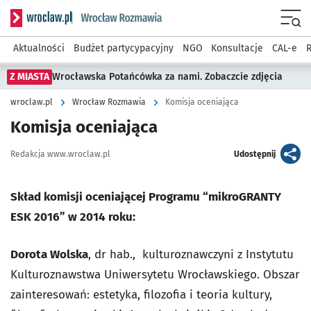
Serwis informacyjny wroclaw.pl podserwis: Rozmawia
Menu
Aktualności
Budżet partycypacyjny
NGO
Konsultacje
CAL-e
R
Z MIASTA
Wrocławska Potańcówka za nami. Zobaczcie zdjęcia
wroclaw.pl
Wrocław Rozmawia
Komisja oceniająca
Komisja oceniająca
Autor:
artykuł
Redakcja www.wroclaw.pl
Udostępnij
Skład komisji oceniającej Programu “mikroGRANTY
ESK 2016” w 2014 roku:
Dorota Wolska
, dr hab., kulturoznawczyni z Instytutu
Kulturoznawstwa Uniwersytetu Wrocławskiego. Obszar
zainteresowań: estetyka, filozofia i teoria kultury,