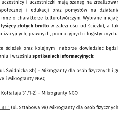
 uczestnicy i uczestniczki mają szansę na zrealizowa
i społecznej i edukacji oraz pomysłów na działan
z inne o charakterze kulturotwórczym. Wybrane inicja
tysięcy złotych brutto
w zależności od ścieżki), a t
anizacyjnych, prawnych, promocyjnych i logistycznych.
ze ścieżek oraz kolejnym naborze dowiedzieć będz
niu i wrześniu
spotkaniach informacyjnych
:
ul. Świdnicka 8b) – Mikrogranty dla osób fizycznych i 
e i Mikrogranty NGO;
. Kołłataja 31/1-2) – Mikrogranty NGO
 nr 1
(ul. Sztabowa 98) Mikrogranty dla osób fizycznych