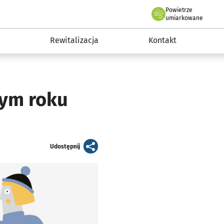
Powietrze
we Wrocławiu
awia
umiarkowane
Rewitalizacja
Kontakt
tym roku
artykuł
Udostępnij