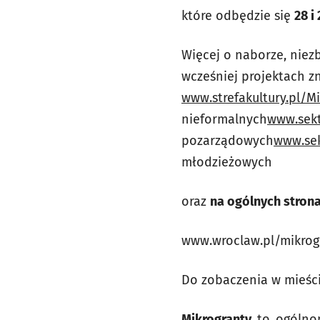
które odbędzie się
28 i
Więcej o naborze, niez
wcześniej projektach z
www.strefakultury.pl/M
nieformalnych
www.sekt
pozarządowych
www.sek
młodzieżowych
oraz
na ogólnych stron
www.wroclaw.pl/mikro
Do zobaczenia w mieści
Mikrogranty
to ogólnom