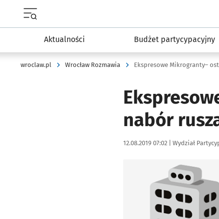
Menu główne portalu wroclaw.pl
Aktualności
Budżet partycypacyjny
wroclaw.pl
Wrocław Rozmawia
Ekspresowe Mikrogranty– ost
Ekspresowe
nabór rusz
Data publikacji:
Autor:
12.08.2019 07:02 |
Wydział Partycy
Kliknij, aby powiększyć