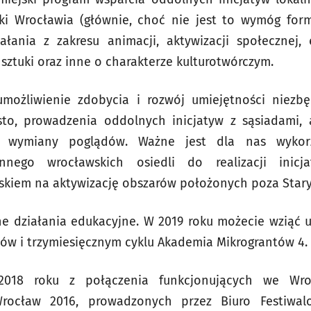
ki Wrocławia (głównie, choć nie jest to wymóg for
łania z zakresu animacji, aktywizacji społecznej, 
sztuki oraz inne o charakterze kulturotwórczym.
umożliwienie zdobycia i rozwój umiejętności niezb
to, prowadzenia oddolnych inicjatyw z sąsiadami, 
 i wymiany poglądów. Ważne jest dla nas wykorz
zennego wrocławskich osiedli do realizacji inicj
iskiem na aktywizację obszarów położonych poza Star
zne działania edukacyjne. W 2019 roku możecie wzią
ów i trzymiesięcznym cyklu Akademia Mikrograntów 4.
018 roku z połączenia funkcjonujących we Wr
ocław 2016, prowadzonych przez Biuro Festiwal