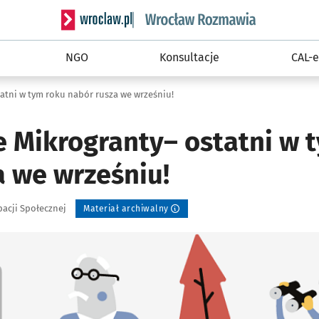
Serwis informacyjny wroclaw.pl podserwis: Rozm
NGO
Konsultacje
CAL-e
atni w tym roku nabór rusza we wrześniu!
 Mikrogranty– ostatni w 
a we wrześniu!
pacji Społecznej
Materiał archiwalny