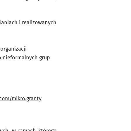
łaniach i realizowanych
organizacji
a nieformalnych grup
com/mikro.granty
nych, w ramach którego