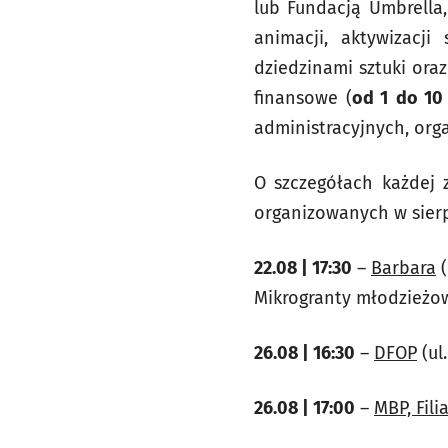
lub Fundacją Umbrella,
animacji, aktywizacj
dziedzinami sztuki ora
finansowe (
od 1
do 10 
administracyjnych, org
O szczegółach każdej 
organizowanych w sierp
22.08 | 17:30
–
Barbara
(
Mikrogranty młodzieżow
26.08 | 16:30
–
DFOP
(ul
26.08 | 17:00
–
MBP, Filia