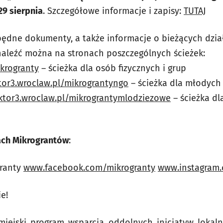
 29 sierpnia
. Szczegółowe informacje i zapisy:
TUTAJ
będne dokumenty, a także informacje o bieżących dzia
naleźć można na stronach poszczególnych ścieżek:
ikrogranty
– ścieżka dla osób fizycznych i grup
or3.wroclaw.pl/mikrograntyngo
– ścieżka dla młodych 
tor3.wroclaw.pl/mikrograntymlodziezowe
– ścieżka dl
ach Mikrograntów
:
granty
www.facebook.com/mikrogranty
www.instagram.
e!
iejski program wsparcia oddolnych inicjatyw lokal