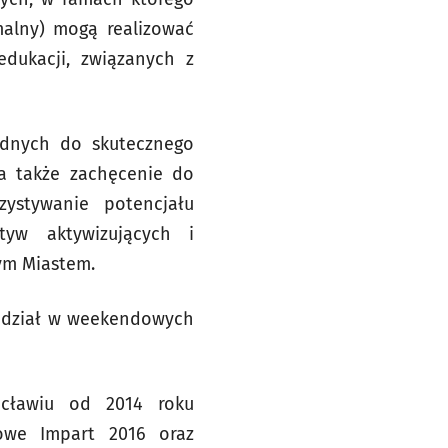
malny) mogą realizować
edukacji, związanych z
ędnych do skutecznego
a także zachęcenie do
ystywanie potencjału
atyw aktywizujących i
ym Miastem.
ć udział w weekendowych
ocławiu od 2014 roku
owe Impart 2016 oraz