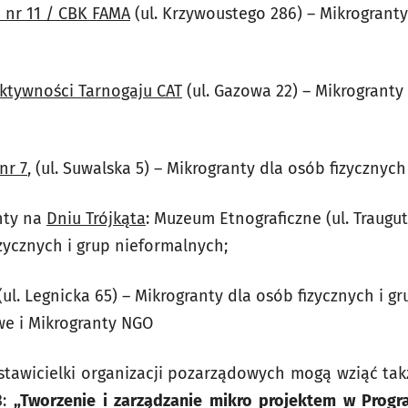
a nr 11 / CBK FAMA
(ul. Krzywoustego 286) – Mikrogranty
ktywności Tarnogaju CAT
(ul. Gazowa 22) – Mikrogranty 
 nr 7
, (ul. Suwalska 5) – Mikrogranty dla osób fizycznyc
nty na
Dniu Trójkąta
: Muzeum Etnograficzne (ul. Traugut
zycznych i grup nieformalnych;
(ul. Legnicka 65) – Mikrogranty dla osób fizycznych i g
we i Mikrogranty NGO
dstawicielki organizacji pozarządowych mogą wziąć ta
3:
„Tworzenie i zarządzanie mikro projektem w Prog