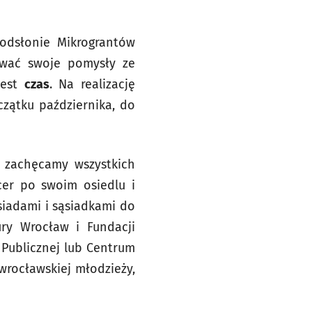
odsłonie Mikrograntów
zować swoje pomysły ze
jest
czas
. Na realizację
zątku października, do
 zachęcamy wszystkich
cer po swoim osiedlu i
siadami i sąsiadkami do
ry Wrocław i Fundacji
i Publicznej lub Centrum
wrocławskiej młodzieży,