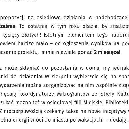
propozycji na osiedlowe działania w nadchodzącej
ześnia
. To ostatnia w tym roku okazja, by zreali
 tysięcy złotych! Istotnym elementem tego naboru
bowiem bardzo mało – od ogłoszenia wyników na poc
liczenie projektu, minie niewiele ponad
2 miesiące
!
ra może skłaniać do pozostania w domu, my jednak
nki do działania! W sierpniu wybierzcie się na spa
 wydarzenia można zorganizować na nim wspólnie z są
hęcają koordynatorzy Mikrograntów ze Strefy Kultu
szukać można też w osiedlowej filii Miejskiej Bibliotek
Z niecierpliwością czekamy także na nowe inicjatywy 
pełna energii wróci do miasta po wakacjach!
- dodają..