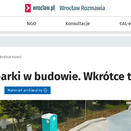
Serwis informacyjny wroclaw.pl podserwis: Rozm
NGO
Konsultacje
CAL-e
rótce trzeci
arki w budowie. Wkrótce t
o
Materiał archiwalny