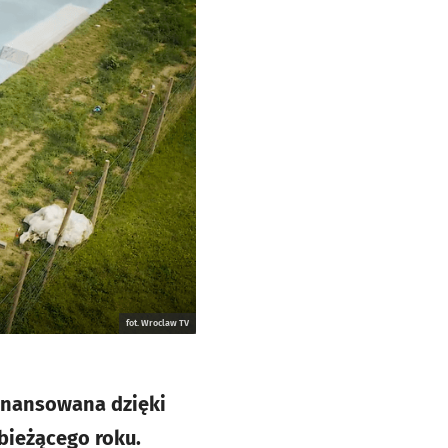
fot. Wroclaw TV
inansowana dzięki
bieżącego roku.