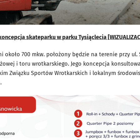
oncepcja skateparku w parku Tysiąclecia [WIZUALIZAC
 około 700 mkw. położony będzie na terenie przy ul. S
żowej i toru wrotkarskiego. Jego koncepcja konsultowa
lskim Związku Sportów Wrotkarskich i lokalnym środowi
.