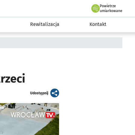
Powietrze
we Wrocławiu
awia
umiarkowane
Rewitalizacja
Kontakt
rzeci
artykuł
Udostępnij