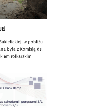
JE]
ukielickiej, w pobliżu
na była z Komisją ds.
skiem rolkarskim