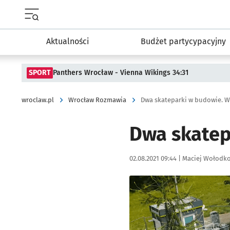
Menu główne portalu wroclaw.pl
Aktualności
Budżet partycypacyjny
SPORT
Panthers Wrocław - Vienna Wikings 34:31
wroclaw.pl
Wrocław Rozmawia
Dwa skateparki w budowie. Wk
Dwa skatep
Data publikacji:
Autor:
02.08.2021 09:44 |
Maciej Wołodk
Kliknij, aby powiększyć