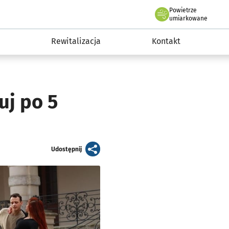
Powietrze
we Wrocławiu
awia
umiarkowane
Rewitalizacja
Kontakt
uj po 5
artykuł
Udostępnij