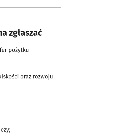
na zgłaszać
fer pożytku
lskości oraz rozwoju
ieży;