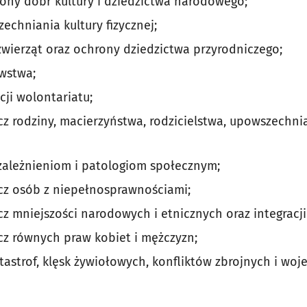
hrony dóbr kultury i dziedzictwa narodowego;
echniania kultury fizycznej;
 zwierząt oraz ochrony dziedzictwa przyrodniczego;
awstwa;
cji wolontariatu;
ecz rodziny, macierzyństwa, rodzicielstwa, upowszechni
zależnieniom i patologiom społecznym;
ecz osób z niepełnosprawnościami;
ecz mniejszości narodowych i etnicznych oraz integrac
ecz równych praw kobiet i mężczyzn;
strof, klęsk żywiołowych, konfliktów zbrojnych i wojen 