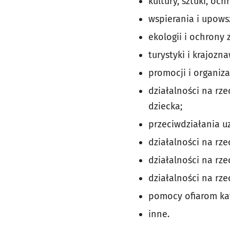
kultury, sztuki, oc
wspierania i upowsz
ekologii i ochrony
turystyki i krajozn
promocji i organiza
działalności na rz
dziecka;
przeciwdziałania u
działalności na rz
działalności na rz
działalności na rz
pomocy ofiarom kata
inne.