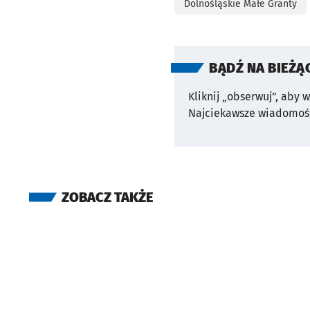
Dolnośląskie Małe Granty
BĄDŹ NA BIEŻĄ
Kliknij „obserwuj”, aby 
Najciekawsze wiadomośc
ZOBACZ TAKŻE