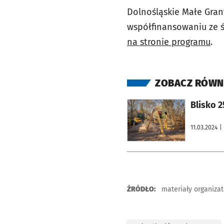
Dolnośląskie Małe Gran
współfinansowaniu ze 
na stronie programu
.
ZOBACZ RÓWN
otworzy się w nowej karcie
Blisko 
11.03.2024
|
ŹRÓDŁO:
materiały organiza