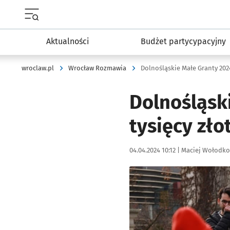
Menu główne portalu wroclaw.pl
Aktualności
Budżet partycypacyjny
wroclaw.pl
Wrocław Rozmawia
Dolnośląskie Małe Granty 2024
Dolnośląski
tysięcy zło
Data publikacji:
Autor:
04.04.2024 10:12 |
Maciej Wołodko
Kliknij, aby powiększyć