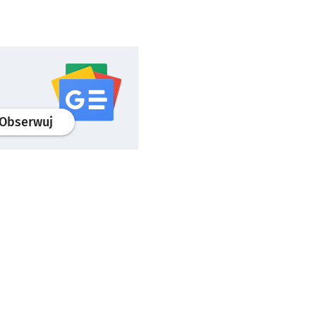
profil
google news
serwisu wroclaw.pl
Obserwuj