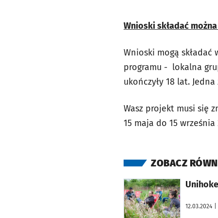
Wnioski składać można 
Wnioski mogą składać w
programu - lokalna gru
ukończyły 18 lat. Jedna 
Wasz projekt musi się 
15 maja do 15 września 
ZOBACZ RÓWN
otworzy się w nowej karcie
Unihokej
12.03.2024
|