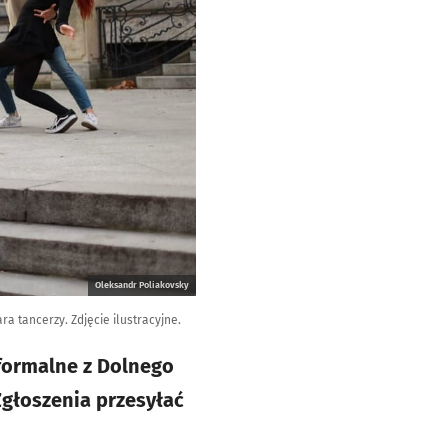
Oleksandr Poliakovsky
a tancerzy. Zdjęcie ilustracyjne.
eformalne z Dolnego
głoszenia przesyłać