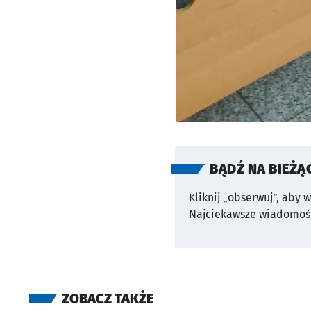
BĄDŹ NA BIEŻĄ
Kliknij „obserwuj”, aby 
Najciekawsze wiadomośc
ZOBACZ TAKŻE