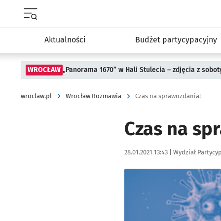
Menu główne portalu wroclaw.pl
Aktualności
Budżet partycypacyjny
WROCŁAW
„Panorama 1670” w Hali Stulecia – zdjęcia z sobot
wroclaw.pl
Wrocław Rozmawia
Czas na sprawozdania!
Czas na sp
Data publikacji:
Autor:
28.01.2021 13:43 |
Wydział Partycy
Kliknij, aby powiększyć