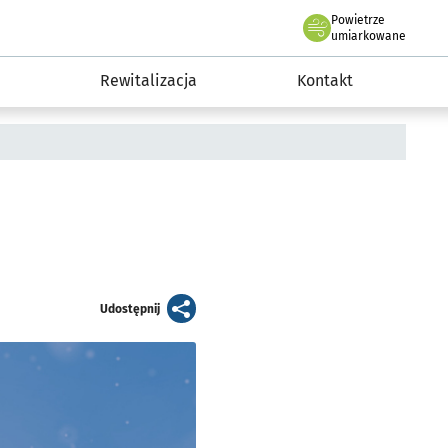
Powietrze
we Wrocławiu
awia
umiarkowane
Rewitalizacja
Kontakt
artykuł
Udostępnij