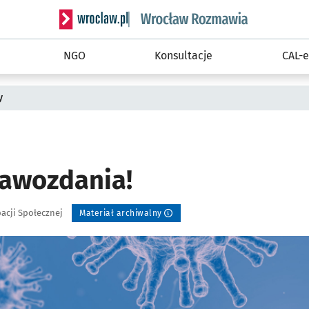
Serwis informacyjny wroclaw.pl podserwis: Rozm
NGO
Konsultacje
CAL-e
y
rawozdania!
pacji Społecznej
Materiał archiwalny