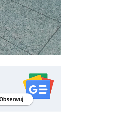
profil
google news
serwisu wroclaw.pl
Obserwuj