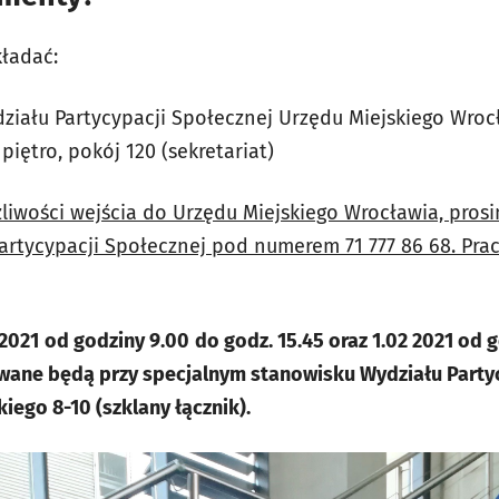
ładać:
działu Partycypacji Społecznej Urzędu Miejskiego Wroc
I piętro, pokój 120 (sekretariat)
iwości wejścia do Urzędu Miejskiego Wrocławia, pros
Partycypacji Społecznej pod numerem 71 777 86 68. Pr
.2021
od godziny 9.00
do godz. 15.45 oraz 1.02 2021 od g
wane będą przy specjalnym stanowisku Wydziału Partyc
kiego 8-10 (szklany łącznik).