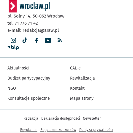
pl. Solny 14,
50-062
Wrocław
tel. 71 776 71 42
e-mail:
redakcja@araw.pl
Aktualności
CAL-e
Budżet partycypacyjny
Rewitalizacja
NGO
Kontakt
Konsultacje społeczne
Mapa strony
Inne informacje
Redakcja
Deklaracja dostępności
Newsletter
Regulamin
Regulamin konkursów
Polityka prywatności