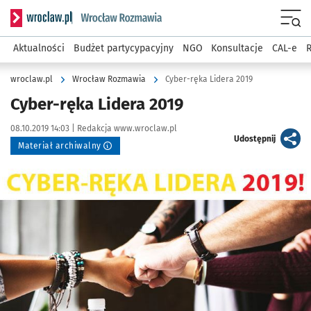
Serwis informacyjny wroclaw.pl podserwis: Rozmawia
Menu
Aktualności
Budżet partycypacyjny
NGO
Konsultacje
CAL-e
R
wroclaw.pl
Wrocław Rozmawia
Cyber-ręka Lidera 2019
Cyber-ręka Lidera 2019
Data publikacji:
Autor:
08.10.2019 14:03 |
Redakcja www.wroclaw.pl
artykuł
Udostępnij
Materiał archiwalny
Kliknij, aby powiększyć