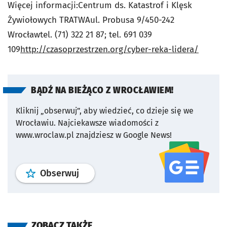
Więcej informacji:Centrum ds. Katastrof i Klęsk
Żywiołowych TRATWAul. Probusa 9/450-242
Wrocławtel. (71) 322 21 87; tel. 691 039
109
http://czasoprzestrzen.org/cyber-reka-lidera/
BĄDŹ NA BIEŻĄCO Z WROCŁAWIEM!
Kliknij „obserwuj”, aby wiedzieć, co dzieje się we
Wrocławiu.
Najciekawsze wiadomości z
www.wroclaw.pl znajdziesz w Google News!
profil
google news
serwisu wroclaw
Obserwuj
ZOBACZ TAKŻE