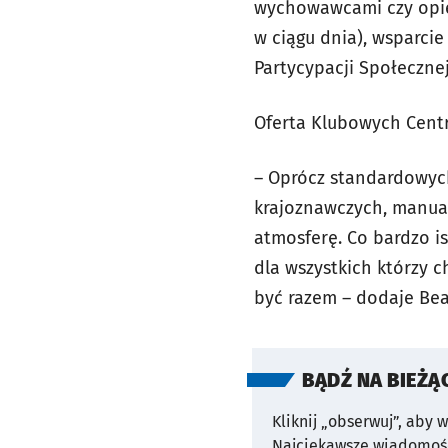
wychowawcami czy opiek
w ciągu dnia), wsparci
Partycypacji Społecznej
Oferta Klubowych Centr
– Oprócz standardowych 
krajoznawczych, manual
atmosferę. Co bardzo is
dla wszystkich którzy c
być razem – dodaje Bea
BĄDŹ NA BIEŻĄ
Kliknij „obserwuj”, aby 
Najciekawsze wiadomośc