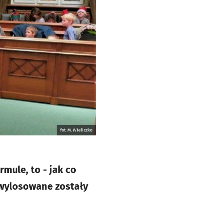
fot. M. Wieliczko
mule, to - jak co
 wylosowane zostały