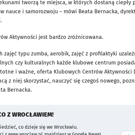
unami tworzą te miejsca, w których dostaną ciepły p
e w nauce i samorozwoju – mówi Beata Bernacka, dyrek
.
ów Aktywności jest bardzo zróżnicowana.
zajęć typu zumba, aerobik, zajęć z profilaktyki uzależ
nych czy kulturalnych każde klubowe centrum posiada
totne i ważne, oferta Klubowych Centrów Aktywności Dz
hcą z niej skorzystać, nauczyć się czegoś nowego, pozn
ta Bernacka.
CO Z WROCŁAWIEM!
wiedzieć, co dzieje się we Wrocławiu.
i z www.wroclaw.pl znajdziesz w Google News!