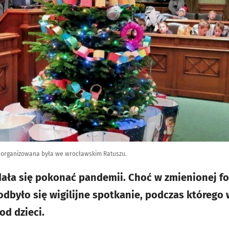
 organizowana była we wrocławskim Ratuszu.
ała się pokonać pandemii. Choć w zmienionej for
odbyło się wigilijne spotkanie, podczas którego
od dzieci.