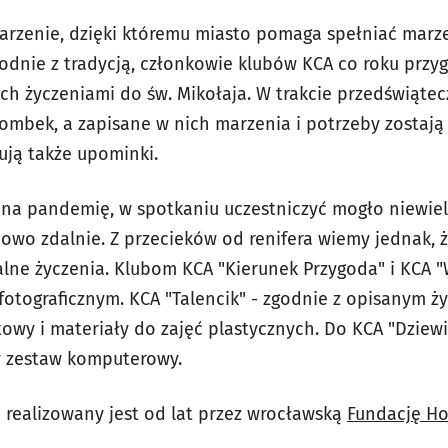
rzenie, dzięki któremu miasto pomaga spełniać marze
odnie z tradycją, członkowie klubów KCA co roku prz
ich życzeniami do św. Mikołaja. W trakcie przedświąte
bombek, a zapisane w nich marzenia i potrzeby zostaj
ują także upominki.
 na pandemię, w spotkaniu uczestniczyć mogło niewie
owo zdalnie. Z przecieków od renifera wiemy jednak, ż
lne życzenia. Klubom KCA "Kierunek Przygoda" i KCA 
fotograficznym. KCA "Talencik" - zgodnie z opisanym ż
owy i materiały do zajęć plastycznych. Do KCA "Dziewi
y zestaw komputerowy.
 realizowany jest od lat przez wrocławską
Fundację Ho