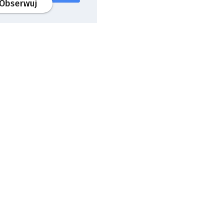
profil
google news
serwisu wroclaw.pl
Obserwuj