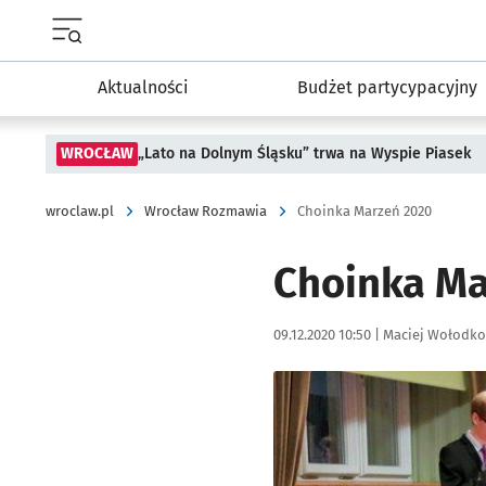
Menu główne portalu wroclaw.pl
Aktualności
Budżet partycypacyjny
WROCŁAW
„Lato na Dolnym Śląsku” trwa na Wyspie Piasek
wroclaw.pl
Wrocław Rozmawia
Choinka Marzeń 2020
Choinka Ma
Data publikacji:
Autor:
09.12.2020 10:50 |
Maciej Wołodko
Kliknij, aby powiększyć