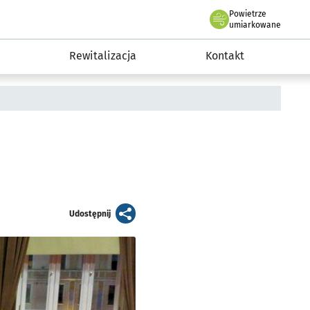
Powietrze
we Wrocławiu
awia
umiarkowane
Rewitalizacja
Kontakt
artykuł
Udostępnij