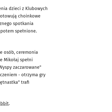
nia dzieci z Klubowych
ygotowują choinkowe
cznego spotkania
ą potem spełnione.
le osób, ceremonia
e Mikołaj spełni
"Wyspy zaczarowane"
yczeniem - otrzyma gry
ętnastka" trafi
bbit
.