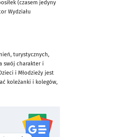
osiłek (czasem jedyny
tor Wydziału
nień, turystycznych,
 swój charakter i
ieci i Młodzieży jest
ać koleżanki i kolegów,