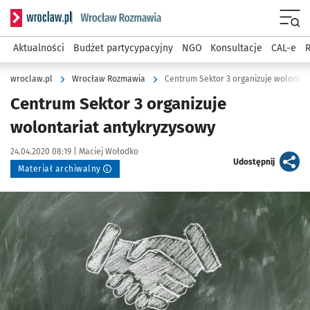
Serwis informacyjny wroclaw.pl podserwis: Rozmawia
Menu
Aktualności
Budżet partycypacyjny
NGO
Konsultacje
CAL-e
R
wroclaw.pl
Wrocław Rozmawia
Centrum Sektor 3 organizuje wolontar
Centrum Sektor 3 organizuje
wolontariat antykryzysowy
Data publikacji:
Autor:
24.04.2020 08:19 |
Maciej Wołodko
artykuł
Udostępnij
Materiał archiwalny
Kliknij, aby powiększyć