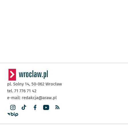
pl. Solny 14,
50-062
Wrocław
tel. 71 776 71 42
e-mail:
redakcja@araw.pl