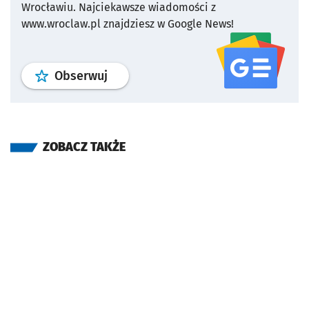
Wrocławiu.
Najciekawsze wiadomości z
www.wroclaw.pl znajdziesz w Google News!
profil
google news
serwisu wroclaw
Obserwuj
ZOBACZ TAKŻE