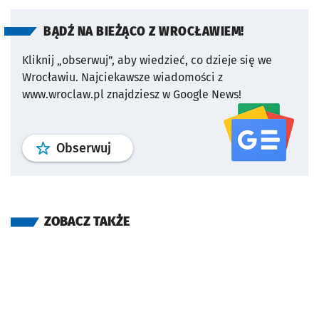
BĄDŹ NA BIEŻĄCO Z WROCŁAWIEM!
Kliknij „obserwuj”, aby wiedzieć, co dzieje się we
Wrocławiu.
Najciekawsze wiadomości z
www.wroclaw.pl znajdziesz w Google News!
profil
google news
serwisu wroclaw
Obserwuj
ZOBACZ TAKŻE