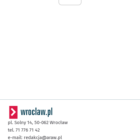
pl. Solny 14,
50-062
Wrocław
tel. 71 776 71 42
e-mail:
redakcja@araw.pl