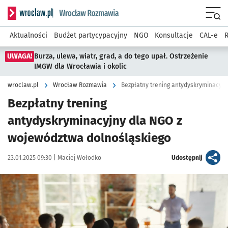
Serwis informacyjny wroclaw.pl podserwis: Rozmawia
Menu
Aktualności
Budżet partycypacyjny
NGO
Konsultacje
CAL-e
R
UWAGA!
Burza, ulewa, wiatr, grad, a do tego upał. Ostrzeżenie
IMGW dla Wrocławia i okolic
wroclaw.pl
Wrocław Rozmawia
Bezpłatny trening antydyskryminacyj
Bezpłatny trening
antydyskryminacyjny dla NGO z
województwa dolnośląskiego
Data publikacji:
Autor:
artykuł
23.01.2025 09:30 |
Maciej Wołodko
Udostępnij
Kliknij, aby powiększyć