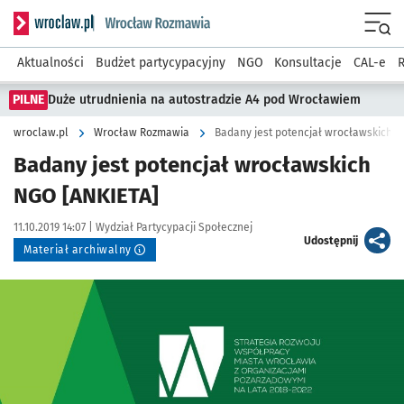
Serwis informacyjny wroclaw.pl podserwis: Rozmawia
Menu
Aktualności
Budżet partycypacyjny
NGO
Konsultacje
CAL-e
R
PILNE
Duże utrudnienia na autostradzie A4 pod Wrocławiem
wroclaw.pl
Wrocław Rozmawia
Badany jest potencjał wrocławskich N
Badany jest potencjał wrocławskich
NGO [ANKIETA]
Data publikacji:
Autor:
11.10.2019 14:07 |
Wydział Partycypacji Społecznej
artykuł
Udostępnij
Materiał archiwalny
Kliknij, aby powiększyć