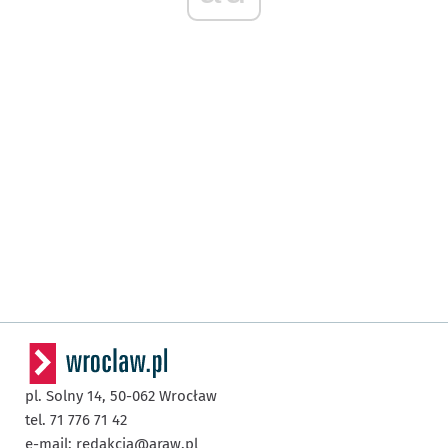
pl. Solny 14,
50-062
Wrocław
tel. 71 776 71 42
e-mail:
redakcja@araw.pl