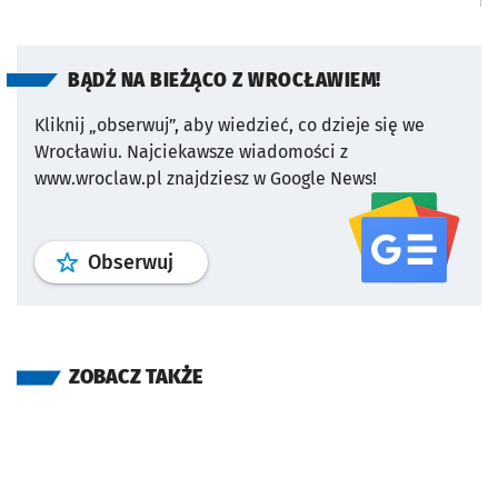
BĄDŹ NA BIEŻĄCO Z WROCŁAWIEM!
Kliknij „obserwuj”, aby wiedzieć, co dzieje się we
Wrocławiu.
Najciekawsze wiadomości z
www.wroclaw.pl znajdziesz w Google News!
profil
google news
serwisu wroclaw
Obserwuj
ZOBACZ TAKŻE