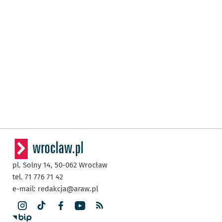
pl. Solny 14,
50-062
Wrocław
tel. 71 776 71 42
e-mail:
redakcja@araw.pl