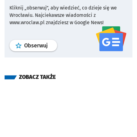
Kliknij „obserwuj”, aby wiedzieć, co dzieje się we
Wrocławiu.
Najciekawsze wiadomości z
www.wroclaw.pl znajdziesz w Google News!
profil
google news
serwisu wroclaw
Obserwuj
ZOBACZ TAKŻE