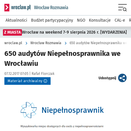
Serwis informacyjny wroclaw.pl podserwis: Rozmawia
Menu
Aktualności
Budżet partycypacyjny
NGO
Konsultacje
CAL-e
R
Z MIASTA
Wrocław na weekend 7-9 sierpnia 2026 r. [WYDARZENIA]
wroclaw.pl
Wrocław Rozmawia
650 audytów Niepełnosprawnika we W
650 audytów Niepełnosprawnika we
Wrocławiu
Data publikacji:
Autor:
07.12.2017 07:05 |
Rafał Florczak
artykuł
Udostępnij
Materiał archiwalny
Kliknij, aby powiększyć