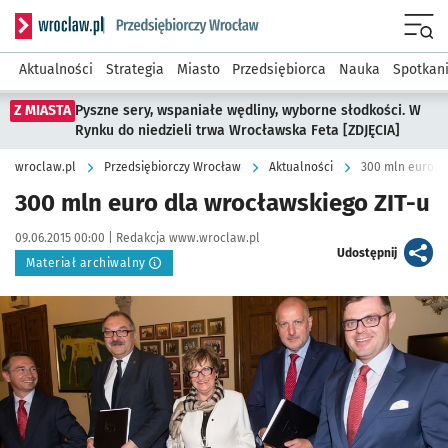
Serwis informacyjny wroclaw.pl podserwis: Strategia rozwo
Menu
Aktualności
Strategia
Miasto
Przedsiębiorca
Nauka
Spotkan
Z MIASTA
Pyszne sery, wspaniałe wędliny, wyborne słodkości. W
Rynku do niedzieli trwa Wrocławska Feta [ZDJĘCIA]
wroclaw.pl
Przedsiębiorczy Wrocław
Aktualności
300 mln euro d
300 mln euro dla wrocławskiego ZIT-u
Data publikacji:
Autor:
09.06.2015 00:00 |
Redakcja www.wroclaw.pl
artykuł
Udostępnij
Materiał archiwalny
Kliknij, aby powiększyć