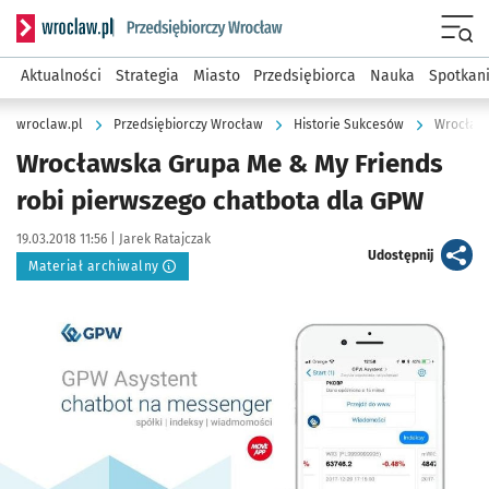
Serwis informacyjny wroclaw.pl podserwis: Strategia rozwo
Menu
Aktualności
Strategia
Miasto
Przedsiębiorca
Nauka
Spotkan
wroclaw.pl
Przedsiębiorczy Wrocław
Historie Sukcesów
Wrocławs
Wrocławska Grupa Me & My Friends
robi pierwszego chatbota dla GPW
Data publikacji:
Autor:
19.03.2018 11:56 |
Jarek Ratajczak
artykuł
Udostępnij
Materiał archiwalny
Kliknij, aby powiększyć