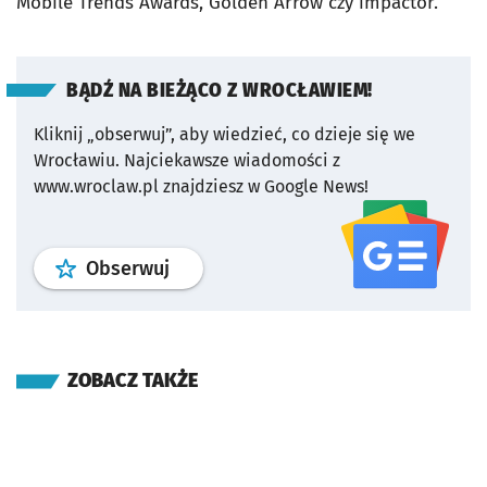
Mobile Trends Awards, Golden Arrow czy impactor.
BĄDŹ NA BIEŻĄCO Z WROCŁAWIEM!
Kliknij „obserwuj”, aby wiedzieć, co dzieje się we
Wrocławiu.
Najciekawsze wiadomości z
www.wroclaw.pl znajdziesz w Google News!
profil
google news
serwisu wroclaw
Obserwuj
ZOBACZ TAKŻE