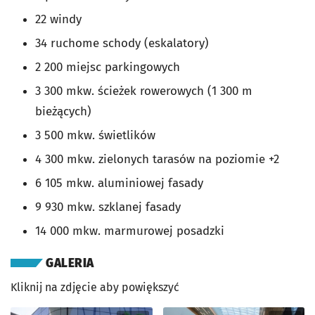
22 windy
34 ruchome schody (eskalatory)
2 200 miejsc parkingowych
3 300 mkw. ścieżek rowerowych (1 300 m
bieżących)
3 500 mkw. świetlików
4 300 mkw. zielonych tarasów na poziomie +2
6 105 mkw. aluminiowej fasady
9 930 mkw. szklanej fasady
14 000 mkw. marmurowej posadzki
GALERIA
Kliknij na zdjęcie aby powiększyć