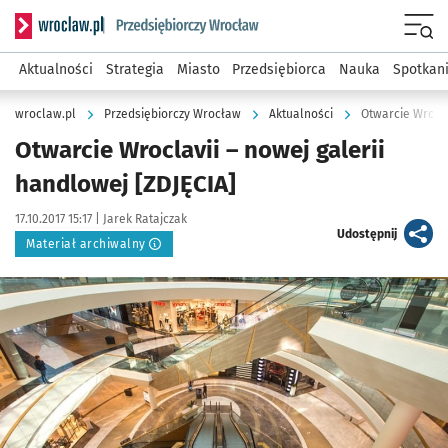
Serwis informacyjny wroclaw.pl podserwis: Strategia rozwo
Menu
Aktualności
Strategia
Miasto
Przedsiębiorca
Nauka
Spotkan
wroclaw.pl
Przedsiębiorczy Wrocław
Aktualności
Otwarcie Wrocla
Otwarcie Wroclavii – nowej galerii
handlowej [ZDJĘCIA]
Data publikacji:
Autor:
17.10.2017 15:17 |
Jarek Ratajczak
artykuł
Udostępnij
Materiał archiwalny
Kliknij, aby powiększyć