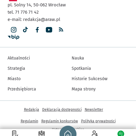
pl. Solny 14,
50-062
Wrocław
tel. 71 776 71 42
e-mail:
redakcja@araw.pl
Aktualności
Nauka
Strategia
Spotkania
Miasto
Historie Sukcesów
Przedsiębiorca
Mapa strony
Inne informacje
Redakcja
Deklaracja dostępności
Newsletter
Regulamin
Regulamin konkursów
Polityka prywatności
Strona główna - wroclaw.pl
Ustawienia cookies