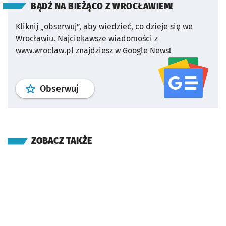
BĄDŹ NA BIEŻĄCO Z WROCŁAWIEM!
Kliknij „obserwuj”, aby wiedzieć, co dzieje się we
Wrocławiu.
Najciekawsze wiadomości z
www.wroclaw.pl znajdziesz w Google News!
profil
google news
serwisu wroclaw
Obserwuj
ZOBACZ TAKŻE