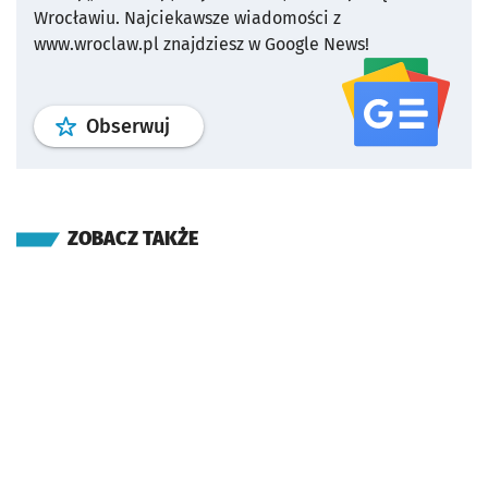
Wrocławiu.
Najciekawsze wiadomości z
www.wroclaw.pl znajdziesz w Google News!
profil
google news
serwisu wroclaw
Obserwuj
ZOBACZ TAKŻE