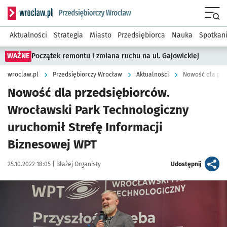
Serwis informacyjny wroclaw.pl podserwis: Strategia rozwo
Menu
Aktualności
Strategia
Miasto
Przedsiębiorca
Nauka
Spotkan
WAŻNE
Początek remontu i zmiana ruchu na ul. Gajowickiej
wroclaw.pl
Przedsiębiorczy Wrocław
Aktualności
Nowość dla przedsiębiorców.
Wrocławski Park Technologiczny
uruchomił Strefę Informacji
Biznesowej WPT
Data publikacji:
Autor:
artykuł
25.10.2022 18:05 |
Błażej Organisty
Udostępnij
Kliknij, aby zobaczyć galerię
Kliknij, aby powiększyć