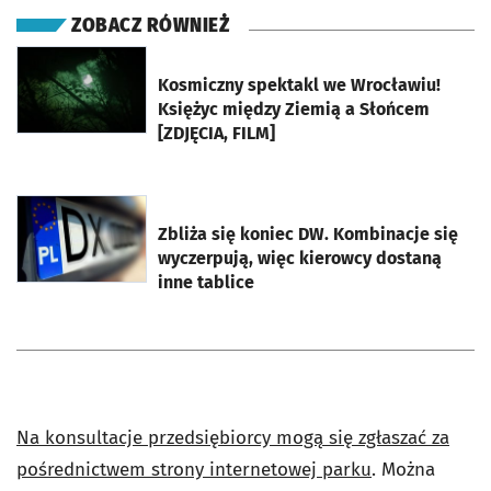
ZOBACZ RÓWNIEŻ
otworzy się w nowej karcie
Kosmiczny spektakl we Wrocławiu!
Księżyc między Ziemią a Słońcem
[ZDJĘCIA, FILM]
otworzy się w nowej karcie
Zbliża się koniec DW. Kombinacje się
wyczerpują, więc kierowcy dostaną
inne tablice
Na konsultacje przedsiębiorcy mogą się zgłaszać za
pośrednictwem strony internetowej parku
. Można