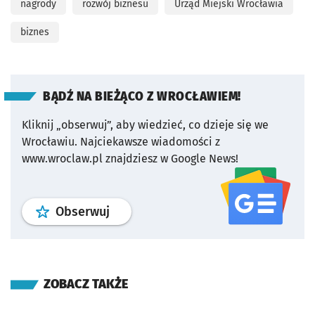
nagrody
rozwój biznesu
Urząd Miejski Wrocławia
biznes
BĄDŹ NA BIEŻĄCO Z WROCŁAWIEM!
Kliknij „obserwuj”, aby wiedzieć, co dzieje się we
Wrocławiu.
Najciekawsze wiadomości z
www.wroclaw.pl znajdziesz w Google News!
profil
google news
serwisu wroclaw
Obserwuj
ZOBACZ TAKŻE