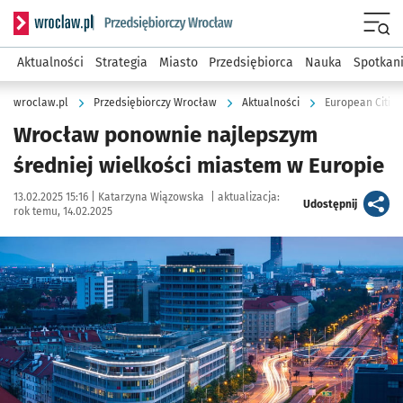
Serwis informacyjny wroclaw.pl podserwis: Strategia rozwo
Menu
Aktualności
Strategia
Miasto
Przedsiębiorca
Nauka
Spotkan
wroclaw.pl
Przedsiębiorczy Wrocław
Aktualności
European Cities
Wrocław ponownie najlepszym
średniej wielkości miastem w Europie
Data publikacji:
Autor:
13.02.2025 15:16 |
Katarzyna Wiązowska
|
aktualizacja:
artykuł
Udostępnij
rok temu, 14.02.2025
Kliknij, aby powiększyć