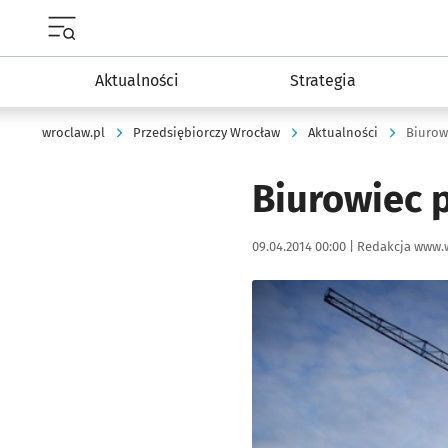
Menu główne portalu wroclaw.pl
Aktualności
Strategia
wroclaw.pl
Przedsiębiorczy Wrocław
Aktualności
Biurowi
Biurowiec p
Data publikacji:
Autor:
09.04.2014 00:00 |
Redakcja www.
Kliknij, aby powiększyć