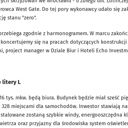
ych skrzyżowań we Wrocławiu - u zbiegu ulic Lotniczej 
urowca West Gate. Do tej pory wykonawcy udało się za
ję stanu "zero".
i przebiega zgodnie z harmonogramem. W marcu zakońc
koncertujemy się na pracach dotyczących konstrukcji pa
, project manager w Dziale Biur i Hoteli Echo Investm
 litery L
6 tys. mkw. będą biura. Budynek będzie miał sześć pi
z 328 miejscami dla samochodów. Inwestor stawiają n
stalowane zostaną szybkie windy, energooszczędna kl
wietrza oraz przyjazny dla środowiska system oświetle