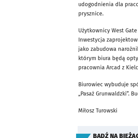
udogodnienia dla pracow
prysznice.
Użytkownicy West Gate
Inwestycja zaprojektow
jako zabudowa narożnik
którym biura będą opty
pracownia Arcad z Kielc
Biurowiec wybuduje spół
„Pasaż Grunwaldzki”. B
Miłosz Turowski
BĄDŹ NA BIEŻĄ