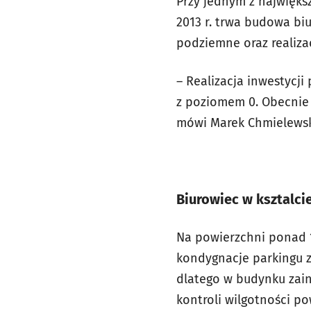
Przy jednym z największ
2013 r. trwa budowa bi
podziemne oraz realizac
– Realizacja inwestycj
z poziomem 0. Obecnie 
mówi Marek Chmielewski
Biurowiec w ksztalcie
Na powierzchni ponad 1
kondygnacje parkingu 
dlatego w budynku zain
kontroli wilgotności po