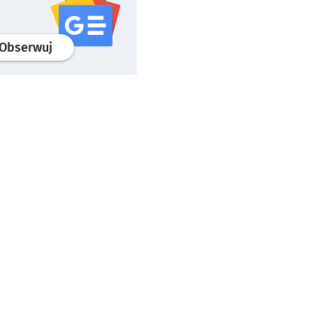
profil
google news
serwisu wroclaw.pl
Obserwuj