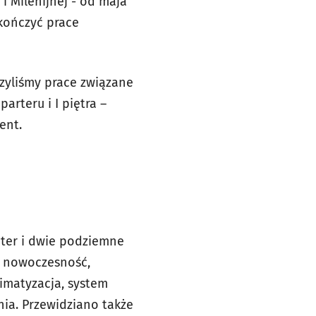
i Milenijnej - od maja
kończyć prace
zyliśmy prace związane
rteru i I piętra –
ent.
ęter i dwie podziemne
a nowoczesność,
imatyzacja, system
nia. Przewidziano także