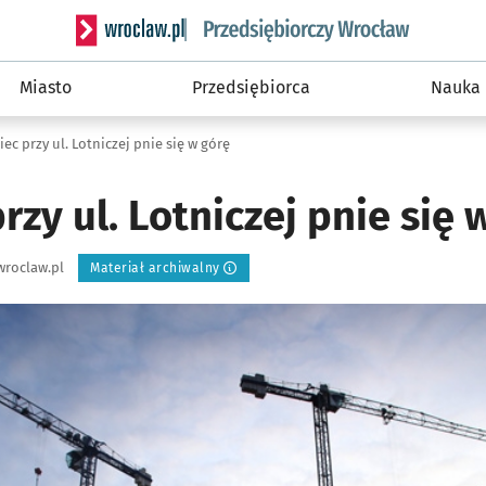
Serwis informacyjny wroclaw.pl podserwis: Strategi
Miasto
Przedsiębiorca
Nauka
ec przy ul. Lotniczej pnie się w górę
rzy ul. Lotniczej pnie się 
wroclaw.pl
Materiał archiwalny