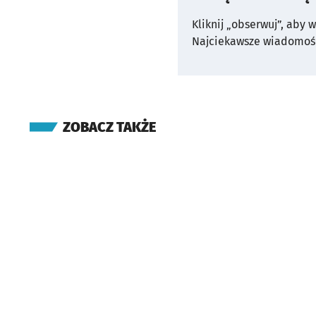
Kliknij „obserwuj”, aby 
Najciekawsze wiadomośc
ZOBACZ TAKŻE