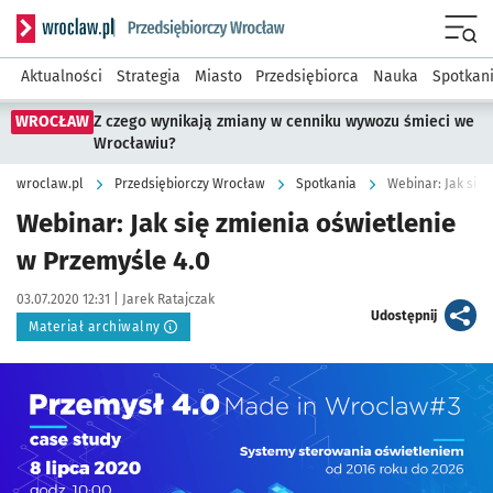
Serwis informacyjny wroclaw.pl podserwis: Strategia rozwo
Menu
Aktualności
Strategia
Miasto
Przedsiębiorca
Nauka
Spotkan
WROCŁAW
Z czego wynikają zmiany w cenniku wywozu śmieci we
Wrocławiu?
wroclaw.pl
Przedsiębiorczy Wrocław
Spotkania
Webinar: Jak się 
Webinar: Jak się zmienia oświetlenie
w Przemyśle 4.0
Data publikacji:
Autor:
03.07.2020 12:31 |
Jarek Ratajczak
artykuł
Udostępnij
Materiał archiwalny
Kliknij, aby powiększyć