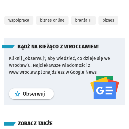
współpraca
biznes online
branża IT
biznes
BĄDŹ NA BIEŻĄCO Z WROCŁAWIEM!
Kliknij „obserwuj”, aby wiedzieć, co dzieje się we
Wrocławiu.
Najciekawsze wiadomości z
www.wroclaw.pl znajdziesz w Google News!
profil
google news
serwisu wroclaw
Obserwuj
ZOBACZ TAKŻE