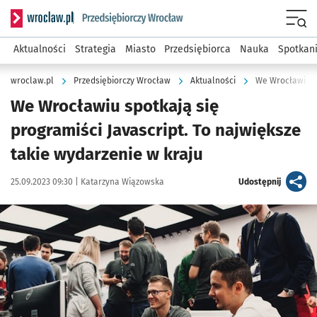
Serwis informacyjny wroclaw.pl podserwis: Strategia rozwo
Menu
Aktualności
Strategia
Miasto
Przedsiębiorca
Nauka
Spotkan
wroclaw.pl
Przedsiębiorczy Wrocław
Aktualności
We Wrocławiu spotkają się
programiści Javascript. To największe
takie wydarzenie w kraju
Data publikacji:
Autor:
artykuł
25.09.2023 09:30 |
Katarzyna Wiązowska
Udostępnij
Kliknij, aby powiększyć