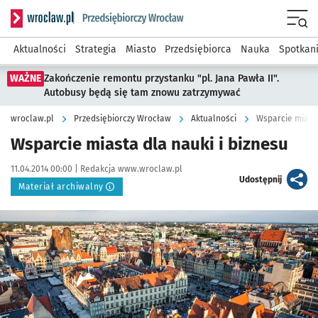
Serwis informacyjny wroclaw.pl podserwis: Strategia rozwo
Menu
Aktualności
Strategia
Miasto
Przedsiębiorca
Nauka
Spotkan
WAŻNE
Zakończenie remontu przystanku "pl. Jana Pawła II".
Autobusy będą się tam znowu zatrzymywać
wroclaw.pl
Przedsiębiorczy Wrocław
Aktualności
Wsparcie miasta
Wsparcie miasta dla nauki i biznesu
Data publikacji:
Autor:
11.04.2014 00:00 |
Redakcja www.wroclaw.pl
artykuł
Udostępnij
Materiał archiwalny
Kliknij, aby powiększyć