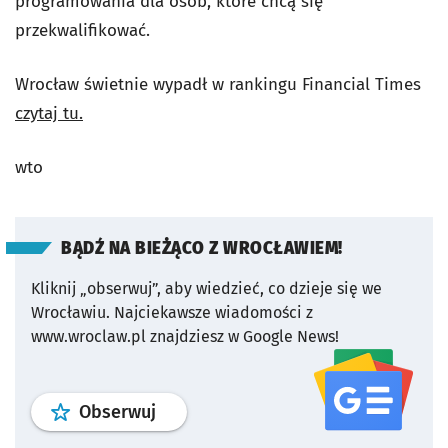
programowania dla osób, które chcą się
przekwalifikować.
Wrocław świetnie wypadł w rankingu Financial Times
czytaj tu.
wto
BĄDŹ NA BIEŻĄCO Z WROCŁAWIEM!
Kliknij „obserwuj”, aby wiedzieć, co dzieje się we
Wrocławiu.
Najciekawsze wiadomości z
www.wroclaw.pl znajdziesz w Google News!
profil
google news
serwisu wroclaw
Obserwuj