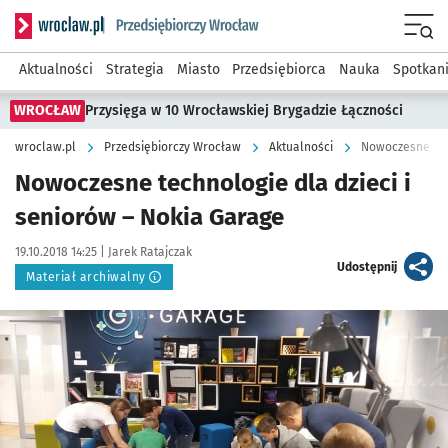
Serwis informacyjny wroclaw.pl podserwis: Strategia rozwo
Menu
Aktualności
Strategia
Miasto
Przedsiębiorca
Nauka
Spotkan
WROCŁAW
Przysięga w 10 Wrocławskiej Brygadzie Łączności
wroclaw.pl
Przedsiębiorczy Wrocław
Aktualności
Nowoczesne tech
Nowoczesne technologie dla dzieci i
seniorów – Nokia Garage
Data publikacji:
Autor:
19.10.2018 14:25 |
Jarek Ratajczak
artykuł
Udostępnij
Materiał archiwalny
Kliknij, aby powiększyć