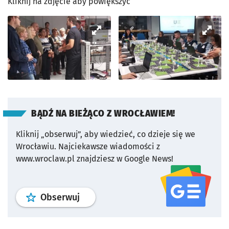
Kliknij na zdjęcie aby powiększyć
BĄDŹ NA BIEŻĄCO Z WROCŁAWIEM!
Kliknij „obserwuj”, aby wiedzieć, co dzieje się we
Wrocławiu.
Najciekawsze wiadomości z
www.wroclaw.pl znajdziesz w Google News!
profil
google news
serwisu wroclaw
Obserwuj