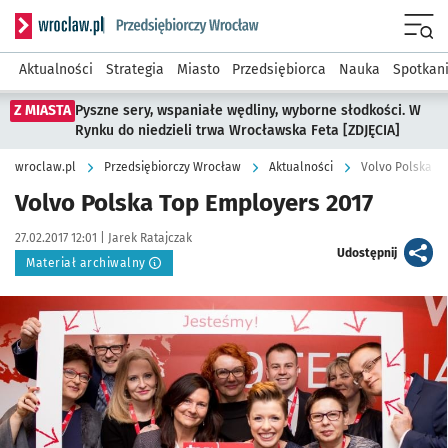
Serwis informacyjny wroclaw.pl podserwis: Strategia rozwo
Menu
Aktualności
Strategia
Miasto
Przedsiębiorca
Nauka
Spotkan
Z MIASTA
Pyszne sery, wspaniałe wędliny, wyborne słodkości. W
Rynku do niedzieli trwa Wrocławska Feta [ZDJĘCIA]
wroclaw.pl
Przedsiębiorczy Wrocław
Aktualności
Volvo Polska T
Volvo Polska Top Employers 2017
Data publikacji:
Autor:
27.02.2017 12:01 |
Jarek Ratajczak
artykuł
Udostępnij
Materiał archiwalny
Kliknij, aby powiększyć