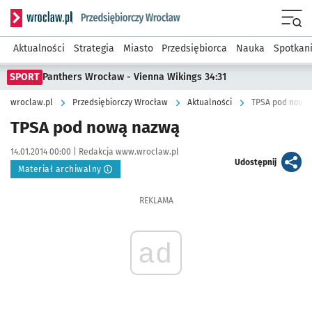
Serwis informacyjny wroclaw.pl podserwis: Strategia rozwo
Menu
Aktualności
Strategia
Miasto
Przedsiębiorca
Nauka
Spotkan
SPORT
Panthers Wrocław - Vienna Wikings 34:31
wroclaw.pl
Przedsiębiorczy Wrocław
Aktualności
TPSA pod nową
TPSA pod nową nazwą
Data publikacji:
Autor:
14.01.2014 00:00 |
Redakcja www.wroclaw.pl
artykuł
Udostępnij
Materiał archiwalny
REKLAMA
ad