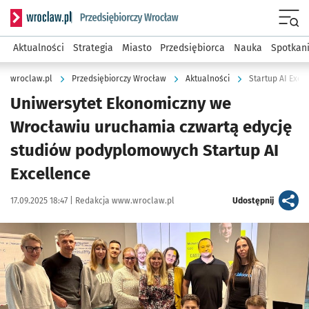
Serwis informacyjny wroclaw.pl podserwis: Strategia rozwo
Menu
Aktualności
Strategia
Miasto
Przedsiębiorca
Nauka
Spotkan
wroclaw.pl
Przedsiębiorczy Wrocław
Aktualności
Startup AI Exce
Uniwersytet Ekonomiczny we
Wrocławiu uruchamia czwartą edycję
studiów podyplomowych Startup AI
Excellence
Data publikacji:
Autor:
artykuł
17.09.2025 18:47 |
Redakcja www.wroclaw.pl
Udostępnij
Kliknij, aby powiększyć