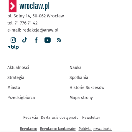
pl. Solny 14,
50-062
Wrocław
tel. 71 776 71 42
e-mail:
redakcja@araw.pl
Aktualności
Nauka
Strategia
Spotkania
Miasto
Historie Sukcesów
Przedsiębiorca
Mapa strony
Inne informacje
Redakcja
Deklaracja dostępności
Newsletter
Regulamin
Regulamin konkursów
Polityka prywatności