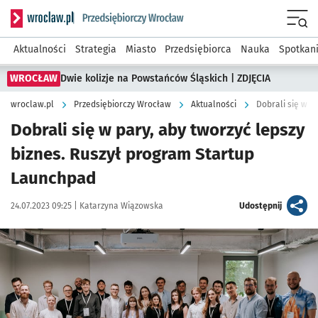
Serwis informacyjny wroclaw.pl podserwis: Strategia rozwo
Menu
Aktualności
Strategia
Miasto
Przedsiębiorca
Nauka
Spotkan
WROCŁAW
Dwie kolizje na Powstańców Śląskich | ZDJĘCIA
wroclaw.pl
Przedsiębiorczy Wrocław
Aktualności
Dobrali się w p
Dobrali się w pary, aby tworzyć lepszy
biznes. Ruszył program Startup
Launchpad
Data publikacji:
Autor:
artykuł
24.07.2023 09:25 |
Katarzyna Wiązowska
Udostępnij
Kliknij, aby zobaczyć galerię