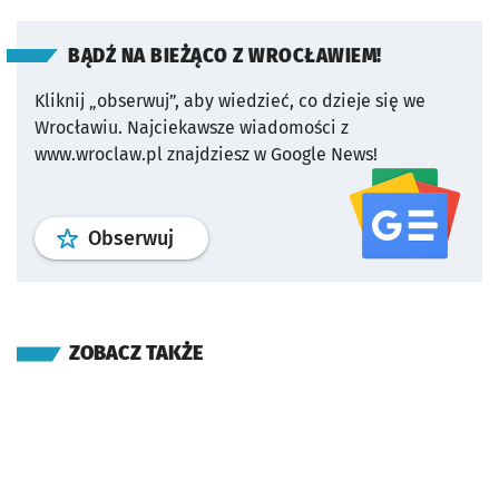
BĄDŹ NA BIEŻĄCO Z WROCŁAWIEM!
Kliknij „obserwuj”, aby wiedzieć, co dzieje się we
Wrocławiu.
Najciekawsze wiadomości z
www.wroclaw.pl znajdziesz w Google News!
profil
google news
serwisu wroclaw
Obserwuj
ZOBACZ TAKŻE