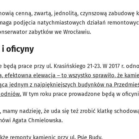
anowią cenną, zwartą, jednolitą, czynszową zabudowę
ymaga podjęcia natychmiastowych działań remontowyc
konserwator zabytków we Wrocławiu.
i oficyny
będą prace przy ul. Krasińskiego 21-23. W 2017 r. odn
 efektowna elewacja – to wszystko sprawiło, że kamien
dąca jednym z najpiękniejszych budynków na Przedmie
hodniów.
W tym roku prace prowadzone będą w oficyni
 mamy nadzieję, że uda się też zrobić klatkę schodową
mówi Agata Chmielowska.
e remonty kamienic przy ul. Psie Budy.