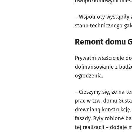
dwupoziomowymi mieszka
– Wspólnoty wystąpiły 
stanu technicznego gal
Remont domu G
Prywatni właściciele 
dofinansowanie z budże
ogrodzenia.
– Cieszymy się, że na 
prac w tzw. domu Gust
drewnianą konstrukcję, 
fasady. Były robione b
tej realizacji – dodaje