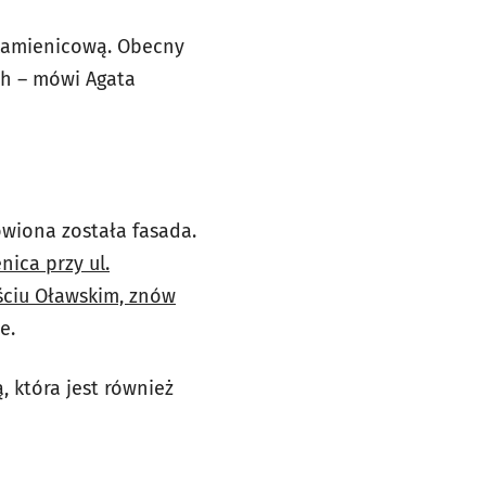
 kamienicową. Obecny
h – mówi Agata
owiona została fasada.
ica przy ul.
ściu Oławskim, znów
e.
, która jest również