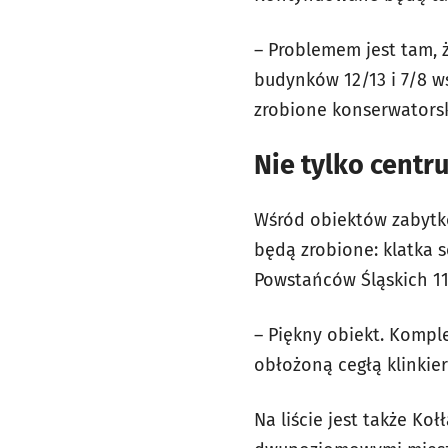
– Problemem jest tam, 
budynków 12/13 i 7/8 
zrobione konserwatorsk
Nie tylko centr
Wśród obiektów zabytko
będą zrobione: klatka 
Powstańców Śląskich 11
– Piękny obiekt. Kompl
obłożoną cegłą klinki
Na liście jest także Koł