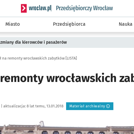
Serwis informacyjny wroclaw.pl podserwis: Strategi
Miasto
Przedsiębiorca
Nauka
 zmiany dla kierowców i pasażerów
zł na remonty wrocławskich zabytków [LISTA]
a remonty wrocławskich z
|
aktualizacja:
8 lat temu, 13.01.2018
Materiał archiwalny