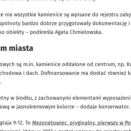
że nie wszystkie kamienice są wpisane do rejestru za
wspólnoty bardzo dobrze przygotowały dokumentację i
o obiekty – podkreśla Agata Chmielowska.
um miasta
wych są m.in. kamienice oddalone od centrum, np. Kni
schodowa i dach. Dofinansowanie ma dostać również ka
.
etny w środku, z zachowanymi elementami wyposażenia
erową w jasnokremowym kolorze – dodaje konserwator.
łątaja 9-12. To
Mezonetowiec, oryginalny, pierwszy w Po