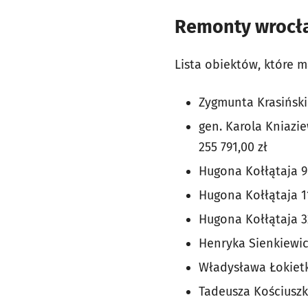
Remonty wrocł
Lista obiektów, które m
Zygmunta Krasińskie
gen. Karola Kniazie
255 791,00 zł
Hugona Kołłątaja 9/
Hugona Kołłątaja 11
Hugona Kołłątaja 32
Henryka Sienkiewicz
Władysława Łokietka
Tadeusza Kościuszki