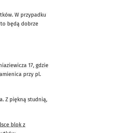
bytków. W przypadku
 to będą dobrze
aziewicza 17, gdzie
mienica przy pl.
. Z piękną studnią,
lsce blok z