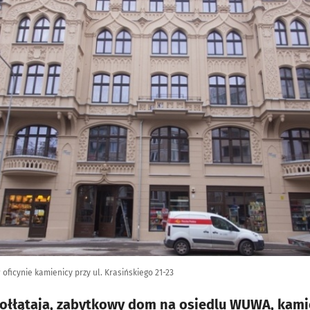
ficynie kamienicy przy ul. Krasińskiego 21-23
ołłątaja, zabytkowy dom na osiedlu WUWA, kami