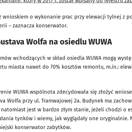
niami, który w 2017 r. został wpisany do rejestru za
z wnioskiem o wykonanie prac przy elewacji tylnej z 
erii – zaznacza konserwator.
ustava Wolfa na osiedlu WUWA
domów wchodzących w skład osiedla WUWA mogą wyst
tu miasta nawet do 70% kosztów remontu, m.in.: elewa
terenie WUWA wspólnota zdecydowała się złożyć wnios
ava Wolfa przy ul. Tramwajowej 2a. Budynek ma zacho
natomiast jest w bardzo złym stanie, jeżeli chodzi o e
adania tynków i wiemy, jak wyglądały one oryginalnie.
 miejski konserwator zabytków.