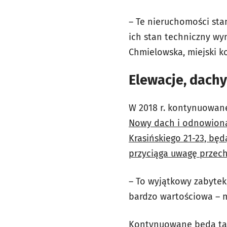
– Te nieruchomości st
ich stan techniczny w
Chmielowska, miejski 
Elewacje, dachy 
W 2018 r. kontynuowane 
Nowy dach i odnowiona,
Krasińskiego 21-23, bę
przyciąga uwagę przec
– To wyjątkowy zabytek,
bardzo wartościowa – 
Kontynuowane będą takż