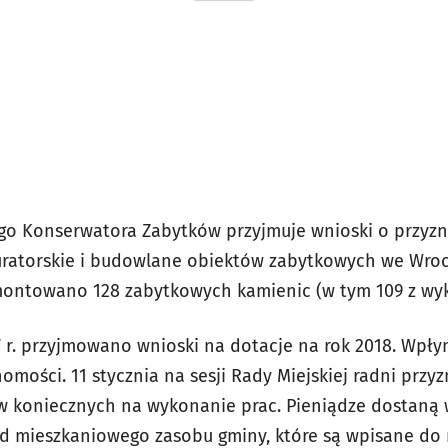
iego Konserwatora Zabytków przyjmuje wnioski o przyzn
uratorskie i budowlane obiektów zabytkowych we Wrocła
montowano 128 zabytkowych kamienic (w tym 109 z wy
7 r. przyjmowano wnioski na dotacje na rok 2018. Wpły
ości. 11 stycznia na sesji Rady Miejskiej radni przyz
koniecznych na wykonanie prac. Pieniądze dostaną wł
 mieszkaniowego zasobu gminy, które są wpisane do r