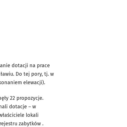
anie dotacji na prace
wiu. Do tej pory, tj. w
konaniem elewacji).
nęły 22 propozycje.
nali dotacje – w
aściciele lokali
ejestru zabytków .