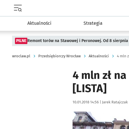
Menu główne portalu wroclaw.pl
Aktualności
Strategia
PILNE
Remont torów na Stawowej i Peronowej. Od 8 sierpnia
wroclaw.pl
Przedsiębiorczy Wrocław
Aktualności
4 mln 
4 mln zł n
[LISTA]
Data publikacji:
Autor:
10.01.2018 14:56 |
Jarek Ratajczak
Kliknij, aby powiększyć