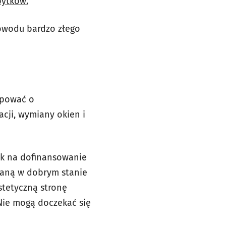
bytków.
powodu bardzo złego
ępować o
cji, wymiany okien i
ek na dofinansowanie
waną w dobrym stanie
stetyczną stronę
 Nie mogą doczekać się